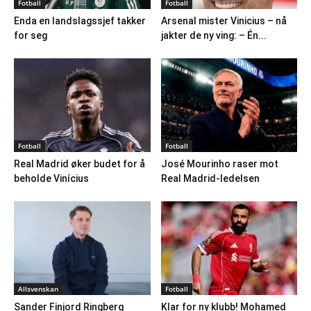
Fotball
Fotball
Enda en landslagssjef takker
Arsenal mister Vinicius – nå
for seg
jakter de ny ving: – Én...
Fotball
Fotball
Real Madrid øker budet for å
José Mourinho raser mot
beholde Vinícius
Real Madrid-ledelsen
Allsvenskan
Fotball
Sander Finjord Ringberg
Klar for ny klubb! Mohamed