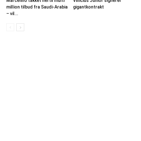
Marcelino takket nei til multi
Vinicius Junior signerer
million tilbud fra Saudi-Arabia
gigantkontrakt
– vil...