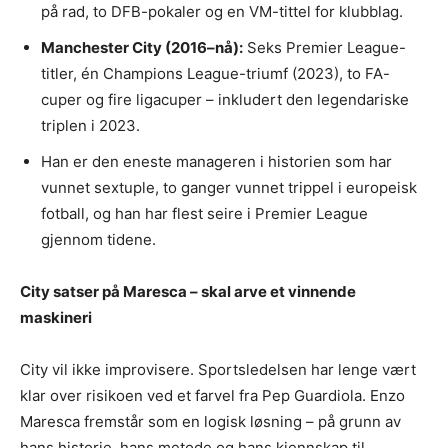
på rad, to DFB-pokaler og en VM-tittel for klubblag.
Manchester City (2016–nå):
Seks Premier League-
titler, én Champions League-triumf (2023), to FA-
cuper og fire ligacuper – inkludert den legendariske
triplen i 2023.
Han er den eneste manageren i historien som har
vunnet sextuple, to ganger vunnet trippel i europeisk
fotball, og han har flest seire i Premier League
gjennom tidene.
City satser på Maresca – skal arve et vinnende
maskineri
City vil ikke improvisere. Sportsledelsen har lenge vært
klar over risikoen ved et farvel fra Pep Guardiola. Enzo
Maresca fremstår som en logisk løsning – på grunn av
hans historie, hans metode og hans kjennskap til