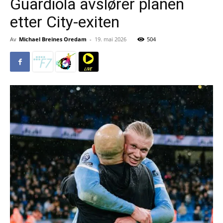
Guardiola avslører planen
etter City-exiten
Av
Michael Breines Oredam
-
19. mai 2026
504