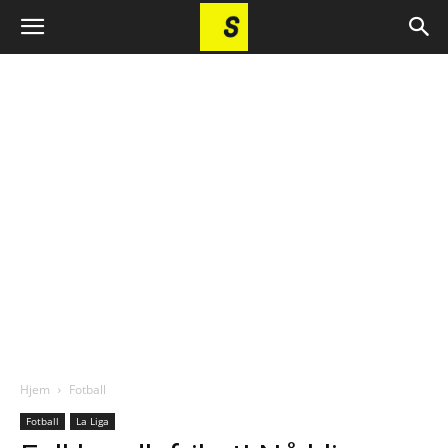
Hjem
Fotball
Fotball
La Liga