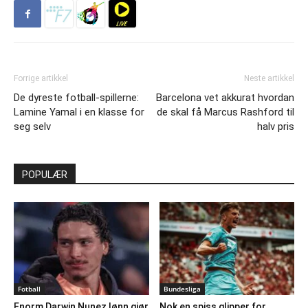
Forrige artikkel
Neste artikkel
De dyreste fotball-spillerne:
Barcelona vet akkurat hvordan
Lamine Yamal i en klasse for
de skal få Marcus Rashford til
seg selv
halv pris
POPULÆR
Fotball
Bundesliga
Enorm Darwin Nunez lønn gjør
Nok en spiss glipper for