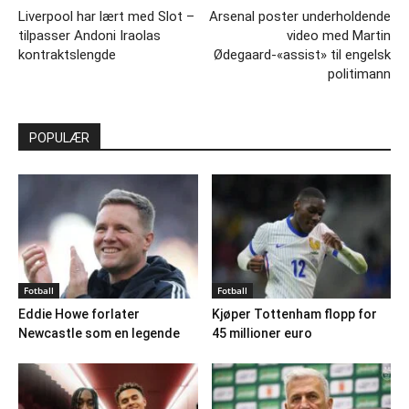
Liverpool har lært med Slot –
Arsenal poster underholdende
tilpasser Andoni Iraolas
video med Martin
kontraktslengde
Ødegaard-«assist» til engelsk
politimann
POPULÆR
Fotball
Fotball
Eddie Howe forlater
Kjøper Tottenham flopp for
Newcastle som en legende
45 millioner euro