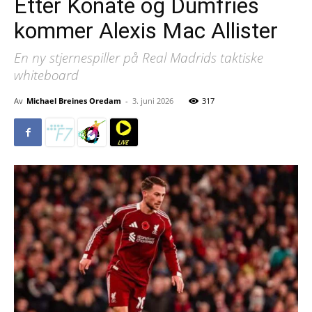
Etter Konaté og Dumfries
kommer Alexis Mac Allister
En ny stjernespiller på Real Madrids taktiske
whiteboard
Av
Michael Breines Oredam
-
3. juni 2026
317