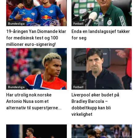
Bundesliga
Fotball
19-åringen Yan Diomande klar
Enda en landslagssjef takker
for medisinsk test og 100
for seg
millioner euro-signering!
Bundesliga
Fotball
Har utrolig nok norske
Liverpool øker budet på
Antonio Nusa som et
Bradley Barcola –
alternativ til superstjerne...
dobbeltkupp kan bli
virkelighet