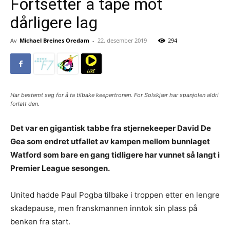
Fortsetter å tape mot
dårligere lag
Av
Michael Breines Oredam
-
22. desember 2019
294
Har bestemt seg for å ta tilbake keepertronen. For Solskjær har spanjolen aldri
forlatt den.
Det var en gigantisk tabbe fra stjernekeeper David De
Gea som endret utfallet av kampen mellom bunnlaget
Watford som bare en gang tidligere har vunnet så langt i
Premier League sesongen.
United hadde Paul Pogba tilbake i troppen etter en lengre
skadepause, men franskmannen inntok sin plass på
benken fra start.