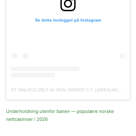
Se dette innlegget på Instagram
ET INNLEGG DELT AV REAL MADRID C.F. (@REALMADRID)
Underholdning utenfor banen — populære norske
nettcasinoer i 2026