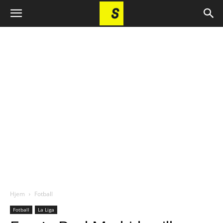
Hjem
Fotball
Fotball
La Liga