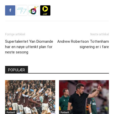
Forrige artikkel
Neste artikkel
Supertalentet Yan Diomande
Andrew Robertson Tottenham
har en nøye uttenkt plan for
signering er i fare
neste sesong
POPULÆR
Fotball
Fotball