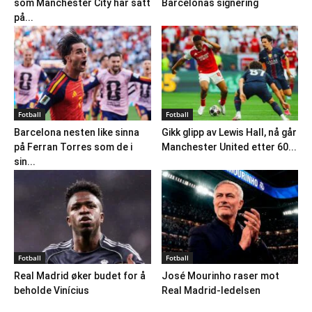
som Manchester City har satt
Barcelonas signering
på...
Fotball
Fotball
Barcelona nesten like sinna
Gikk glipp av Lewis Hall, nå går
på Ferran Torres som de i
Manchester United etter 60...
sin...
Fotball
Fotball
Real Madrid øker budet for å
José Mourinho raser mot
beholde Vinícius
Real Madrid-ledelsen