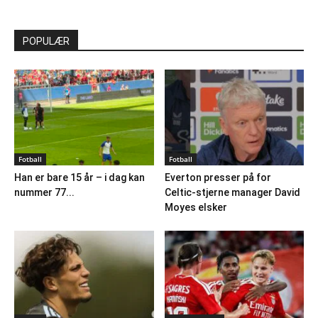
POPULÆR
Fotball
Fotball
Han er bare 15 år – i dag kan
Everton presser på for
nummer 77...
Celtic-stjerne manager David
Moyes elsker