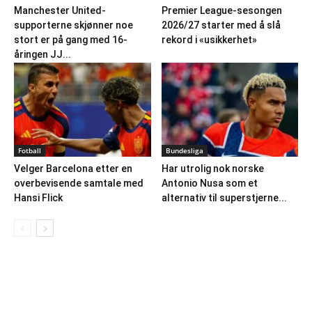
Manchester United-
Premier League-sesongen
supporterne skjønner noe
2026/27 starter med å slå
stort er på gang med 16-
rekord i «usikkerhet»
åringen JJ...
Fotball
Bundesliga
Velger Barcelona etter en
Har utrolig nok norske
overbevisende samtale med
Antonio Nusa som et
Hansi Flick
alternativ til superstjerne...