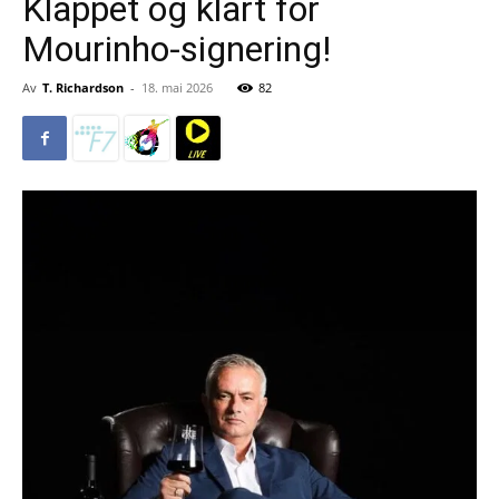
Klappet og klart for
Mourinho-signering!
Av
T. Richardson
-
18. mai 2026
82