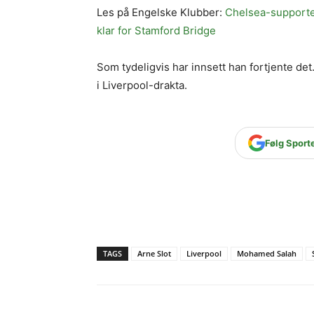
Les på Engelske Klubber:
Chelsea-supporter
klar for Stamford Bridge
Som tydeligvis har innsett han fortjente det
i Liverpool-drakta.
Følg Sport
TAGS
Arne Slot
Liverpool
Mohamed Salah