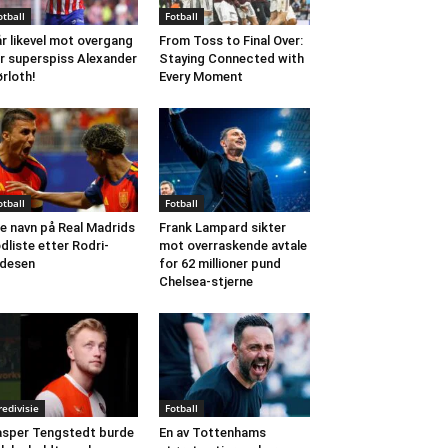
otball
Fotball
r likevel mot overgang
From Toss to Final Over:
r superspiss Alexander
Staying Connected with
rloth!
Every Moment
otball
Fotball
e navn på Real Madrids
Frank Lampard sikter
dliste etter Rodri-
mot overraskende avtale
desen
for 62 millioner pund
Chelsea-stjerne
redivisie
Fotball
sper Tengstedt burde
En av Tottenhams