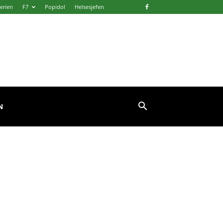
serien
F7
Popidol
Helsesjefen
N