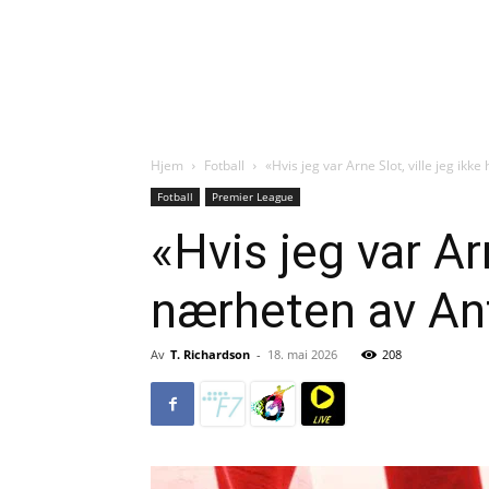
Hjem
Fotball
«Hvis jeg var Arne Slot, ville jeg ikke
Fotball
Premier League
«Hvis jeg var Arn
nærheten av Anf
Av
T. Richardson
-
18. mai 2026
208