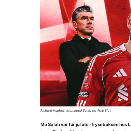
Richard Hughes, Mohamed Salah og Arne Slot
Mo Salah var før jul ute i fryseboksen hos L