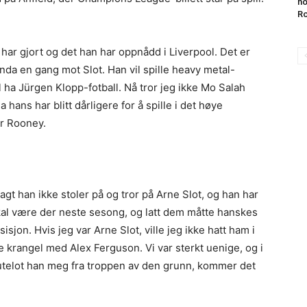
no
Ro
 har gjort og det han har oppnådd i Liverpool. Det er
da en gang mot Slot. Han vil spille heavy metal-
il ha Jürgen Klopp-fotball. Nå tror jeg ikke Mo Salah
a hans har blitt dårligere for å spille i det høye
r Rooney.
gt han ikke stoler på og tror på Arne Slot, og han har
al være der neste sesong, og latt dem måtte hanskes
sjon. Hvis jeg var Arne Slot, ville jeg ikke hatt ham i
 krangel med Alex Ferguson. Vi var sterkt uenige, og i
utelot han meg fra troppen av den grunn, kommer det