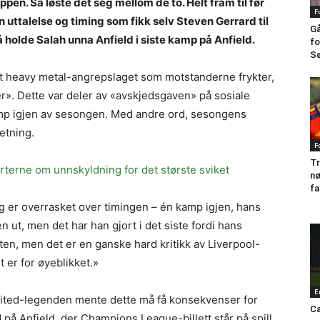
en. Så løste det seg mellom de to. Helt fram til før
F
n uttalelse og timing som fikk selv Steven Gerrard til
Gå
holde Salah unna Anfield i siste kamp på Anfield.
fo
Sø
 det heavy metal-angrepslaget som motstanderne frykter,
eer». Dette var deler av «avskjedsgaven» på sosiale
kamp igjen av sesongen. Med andre ord, sesongens
retning.
F
Tr
terne om unnskyldning for det største sviket
nø
fa
 er overrasket over timingen – én kamp igjen, hans
n ut, men det har han gjort i det siste fordi hans
ten, men det er en ganske hard kritikk av Liverpool-
t er for øyeblikket.»
E
ited-legenden mente dette må få konsekvenser for
Ca
på Anfield, der Champions League-billett står på spill.