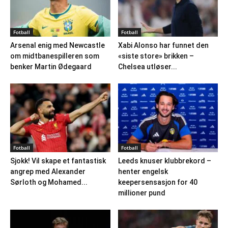
Fotball
Fotball
Arsenal enig med Newcastle
Xabi Alonso har funnet den
om midtbanespilleren som
«siste store» brikken –
benker Martin Ødegaard
Chelsea utløser...
Fotball
Fotball
Sjokk! Vil skape et fantastisk
Leeds knuser klubbrekord –
angrep med Alexander
henter engelsk
Sørloth og Mohamed...
keepersensasjon for 40
millioner pund