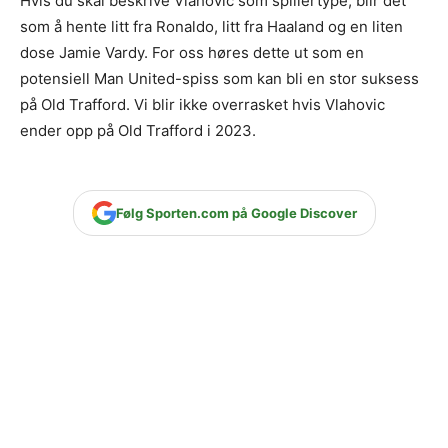
Hvis du skal beskrive Vlahovic som spillertype, blir det
som å hente litt fra Ronaldo, litt fra Haaland og en liten
dose Jamie Vardy. For oss høres dette ut som en
potensiell Man United-spiss som kan bli en stor suksess
på Old Trafford. Vi blir ikke overrasket hvis Vlahovic
ender opp på Old Trafford i 2023.
Følg Sporten.com på Google Discover