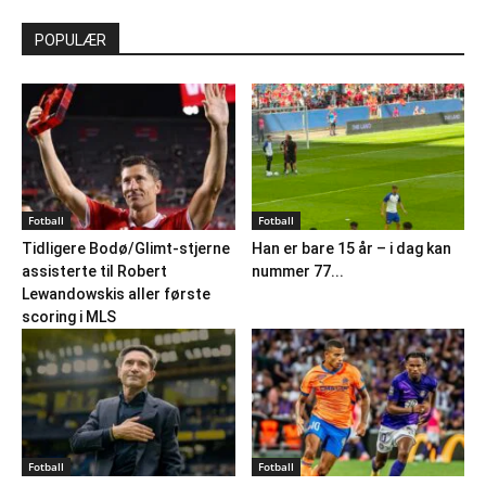
POPULÆR
Fotball
Fotball
Tidligere Bodø/Glimt-stjerne
Han er bare 15 år – i dag kan
assisterte til Robert
nummer 77...
Lewandowskis aller første
scoring i MLS
Fotball
Fotball