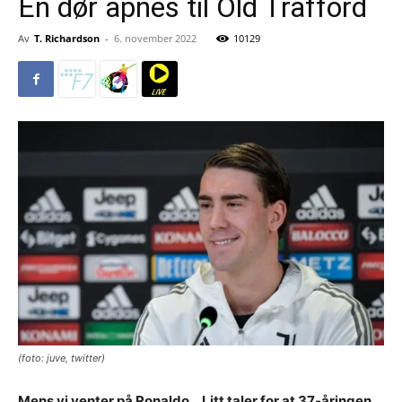
En dør åpnes til Old Trafford
Av
T. Richardson
-
6. november 2022
10129
(foto: juve, twitter)
Mens vi venter på Ronaldo… Litt taler for at 37-åringen