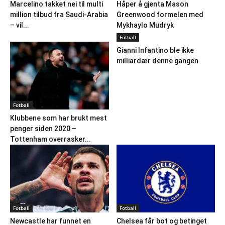
Marcelino takket nei til multi
Håper å gjenta Mason
million tilbud fra Saudi-Arabia
Greenwood formelen med
– vil...
Mykhaylo Mudryk
Fotball
Gianni Infantino ble ikke
milliardær denne gangen
Fotball
Klubbene som har brukt mest
penger siden 2020 –
Tottenham overrasker...
Fotball
Fotball
Newcastle har funnet en
Chelsea får bot og betinget