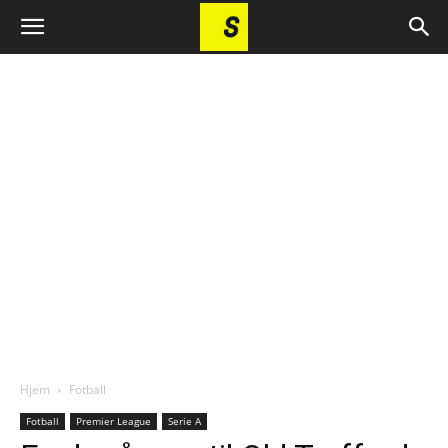
Hjem
Fotball
Fotball
Premier League
Serie A