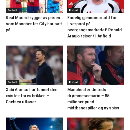
Fotball
Fotball
Real Madrid rygger av prisen
Endelig gjennombrudd for
som Manchester City har satt
Liverpool på
på...
overgangsmarkedet! Ronald
Araujo reiser til Anfield
Fotball
Fotball
Xabi Alonso har funnet den
Manchester Uniteds
«siste store» brikken –
drømmescenario – 85
Chelsea utløser...
millioner pund
midtbanespiller og ny spiss