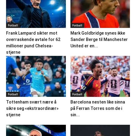
Fotball
Fotball
Frank Lampard sikter mot
Mark Goldbridge synes ikke
overraskende avtale for 62
Sander Berge til Manchester
millioner pund Chelsea-
United er en...
stjerne
Fotball
Fotball
Tottenham svært nære å
Barcelona nesten like sinna
sikre seg «ekstraordinær»
på Ferran Torres som de i
stjerne
sin...