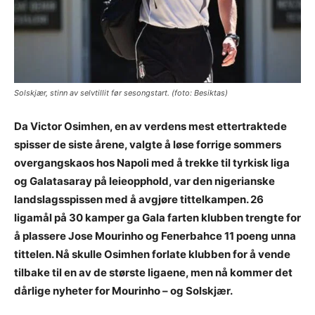
Solskjær, stinn av selvtillit før sesongstart. (foto: Besiktas)
Da Victor Osimhen, en av verdens mest ettertraktede
spisser de siste årene, valgte å løse forrige sommers
overgangskaos hos Napoli med å trekke til tyrkisk liga
og Galatasaray på leieopphold, var den nigerianske
landslagsspissen med å avgjøre tittelkampen. 26
ligamål på 30 kamper ga Gala farten klubben trengte for
å plassere Jose Mourinho og Fenerbahce 11 poeng unna
tittelen. Nå skulle Osimhen forlate klubben for å vende
tilbake til en av de største ligaene, men nå kommer det
dårlige nyheter for Mourinho – og Solskjær.