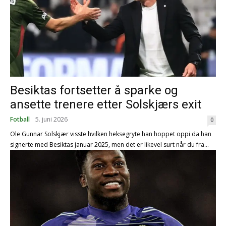
Besiktas fortsetter å sparke og
ansette trenere etter Solskjærs exit
Fotball
5. juni 2026
0
Ole Gunnar Solskjær visste hvilken heksegryte han hoppet oppi da han
signerte med Besiktas januar 2025, men det er likevel surt når du fra...