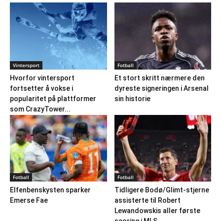
Vintersport
Fotball
Hvorfor vintersport
Et stort skritt nærmere den
fortsetter å vokse i
dyreste signeringen i Arsenal
popularitet på plattformer
sin historie
som CrazyTower...
Fotball
Fotball
Elfenbenskysten sparker
Tidligere Bodø/Glimt-stjerne
Emerse Fae
assisterte til Robert
Lewandowskis aller første
scoring i MLS