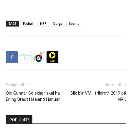
TAGS
Fotball
NFF
Norge
Spania
Forrige artikkel
Neste artikkel
Ole Gunnar Solskjær skal ha
Slik blir VM i friidrett 2019 på
Erling Braut Haaland i januar
NRK
POPULÆR