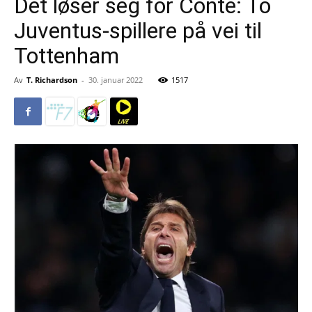
Det løser seg for Conte: To
Juventus-spillere på vei til
Tottenham
Av
T. Richardson
-
30. januar 2022
1517