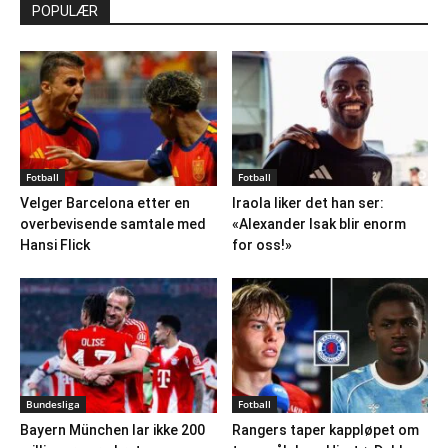
POPULÆR
Fotball
Fotball
Velger Barcelona etter en
Iraola liker det han ser:
overbevisende samtale med
«Alexander Isak blir enorm
Hansi Flick
for oss!»
Bundesliga
Fotball
Bayern München lar ikke 200
Rangers taper kappløpet om