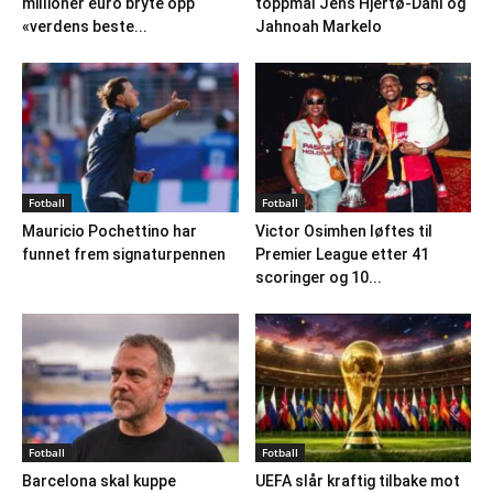
millioner euro bryte opp
toppmål Jens Hjertø-Dahl og
«verdens beste...
Jahnoah Markelo
Fotball
Fotball
Mauricio Pochettino har
Victor Osimhen løftes til
funnet frem signaturpennen
Premier League etter 41
scoringer og 10...
Fotball
Fotball
Barcelona skal kuppe
UEFA slår kraftig tilbake mot