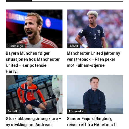
Bundesliga
Fotball
Bayern München følger
Manchester United jakter ny
situasjonen hos Manchester
venstreback – Pilen peker
United – ser potensiell
mot Fulham-stjerne
Harry...
Fotball
Allsvenskan
Storklubbene gjør seg klare –
Sander Finjord Ringberg
ny utvikling hos Andreas
reiser rett fra Hønefoss til