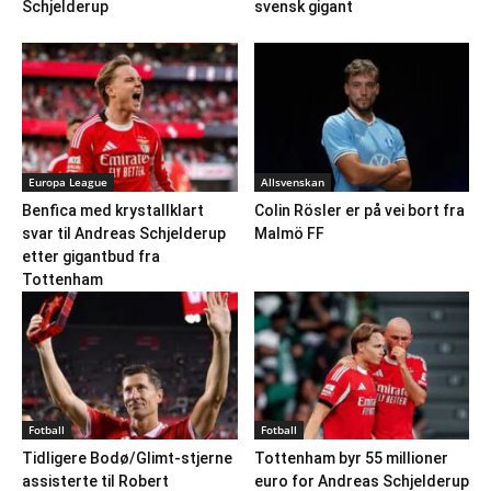
Schjelderup
svensk gigant
Europa League
Allsvenskan
Benfica med krystallklart
Colin Rösler er på vei bort fra
svar til Andreas Schjelderup
Malmö FF
etter gigantbud fra
Tottenham
Fotball
Fotball
Tidligere Bodø/Glimt-stjerne
Tottenham byr 55 millioner
assisterte til Robert
euro for Andreas Schjelderup