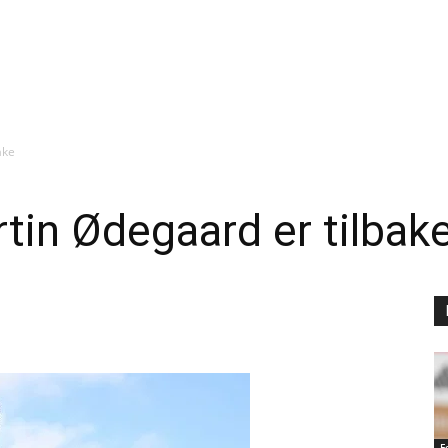
ake
tin Ødegaard er tilbak
F