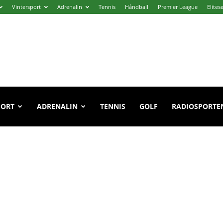
Vintersport
Adrenalin
Tennis
Håndball
Premier League
Elites
PORT
ADRENALIN
TENNIS
GOLF
RADIOSPORTE