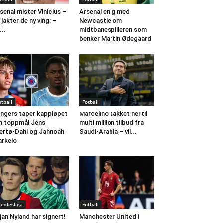
senal mister Vinicius –
Arsenal enig med
 jakter de ny ving: –
Newcastle om
...
midtbanespilleren som
benker Martin Ødegaard
otball
Fotball
ngers taper kappløpet
Marcelino takket nei til
 toppmål Jens
multi million tilbud fra
ertø-Dahl og Jahnoah
Saudi-Arabia – vil...
rkelo
undesliga
Fotball
jan Nyland har signert!
Manchester United i