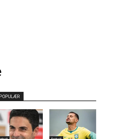
e
POPULÆR
otball
Fotball