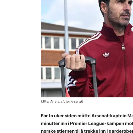
Mikel Arteta. (foto: Arsenal)
For to uker siden måtte Arsenal-kaptein M
minutter inn i Premier League-kampen mot
norske stjernen til å trekke inn i garderob