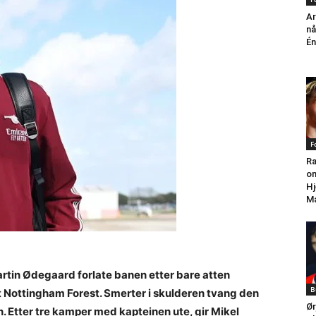
Ar
nå
Én
F
Ra
om
Hj
Ma
artin Ødegaard forlate banen etter bare atten
B
 Nottingham Forest. Smerter i skulderen tvang den
Ør
en. Etter tre kamper med kapteinen ute, gir Mikel