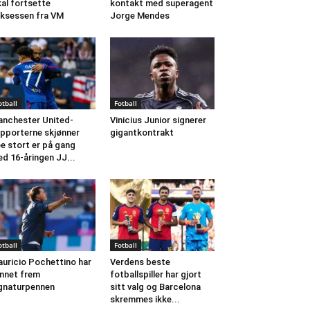
al fortsette
kontakt med superagent
ksessen fra VM
Jorge Mendes
otball
Fotball
nchester United-
Vinicius Junior signerer
pporterne skjønner
gigantkontrakt
e stort er på gang
d 16-åringen JJ...
otball
Fotball
uricio Pochettino har
Verdens beste
nnet frem
fotballspiller har gjort
gnaturpennen
sitt valg og Barcelona
skremmes ikke...