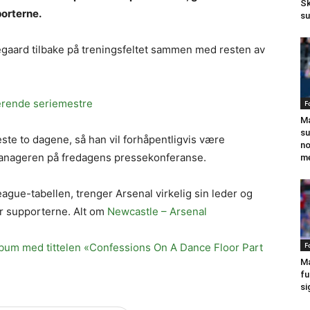
Sk
porterne.
su
aard tilbake på treningsfeltet sammen med resten av
jerende seriemestre
F
Ma
su
este to dagene, så han vil forhåpentligvis være
no
-manageren på fredagens pressekonferanse.
me
gue-tabellen, trenger Arsenal virkelig sin leder og
or supporterne. Alt om
Newcastle – Arsenal
F
bum med tittelen «Confessions On A Dance Floor Part
Ma
fu
si