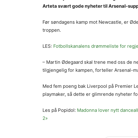
Arteta svært gode nyheter til Arsenal-sup
Før søndagens kamp mot Newcastle, er Ødeg
troppen.
LES:
Fotbollskanalens drømmeliste for reg
– Martin Ødegaard skal trene med oss ​​de n
tilgjengelig for kampen, forteller Arsenal
Med fem poeng bak Liverpool på Premier Lea
playmaker, så dette er glimrende nyheter f
Les på Popidol:
Madonna lover nytt danceal
2»