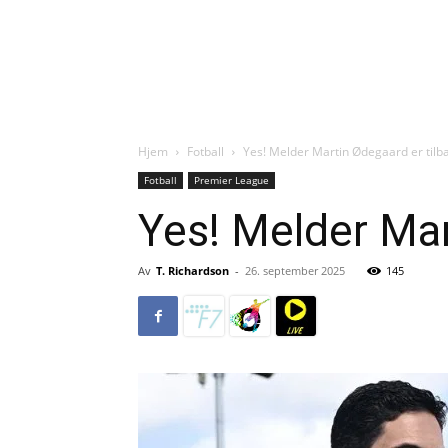
Hjem
Fotball
Yes! Melder Martin Ødegaard er tilb
Fotball
Premier League
Yes! Melder Mar
Av
T. Richardson
-
26. september 2025
145