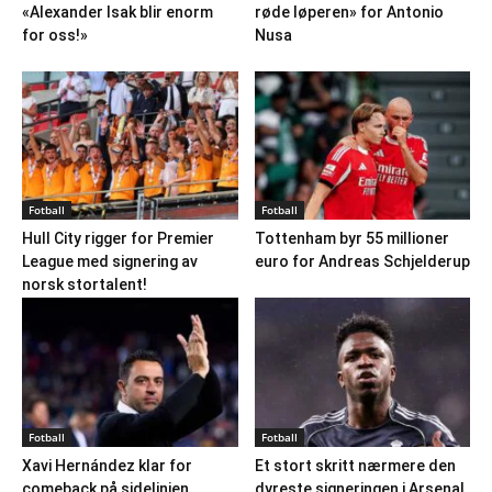
«Alexander Isak blir enorm
røde løperen» for Antonio
for oss!»
Nusa
Fotball
Fotball
Hull City rigger for Premier
Tottenham byr 55 millioner
League med signering av
euro for Andreas Schjelderup
norsk stortalent!
Fotball
Fotball
Xavi Hernández klar for
Et stort skritt nærmere den
comeback på sidelinjen
dyreste signeringen i Arsenal