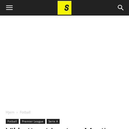
Hjem
Fotball
Fotball
Premier League
Serie A