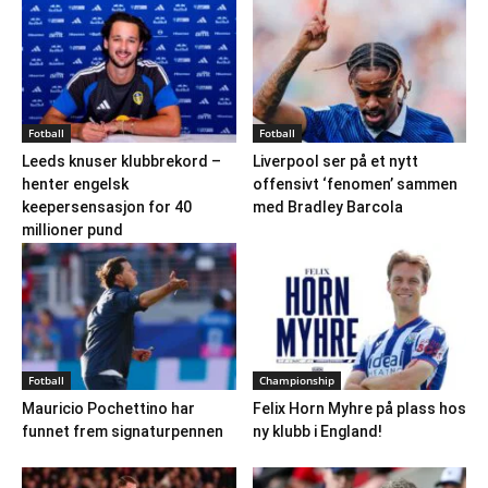
Fotball
Fotball
Leeds knuser klubbrekord –
Liverpool ser på et nytt
henter engelsk
offensivt ‘fenomen’ sammen
keepersensasjon for 40
med Bradley Barcola
millioner pund
Fotball
Championship
Mauricio Pochettino har
Felix Horn Myhre på plass hos
funnet frem signaturpennen
ny klubb i England!