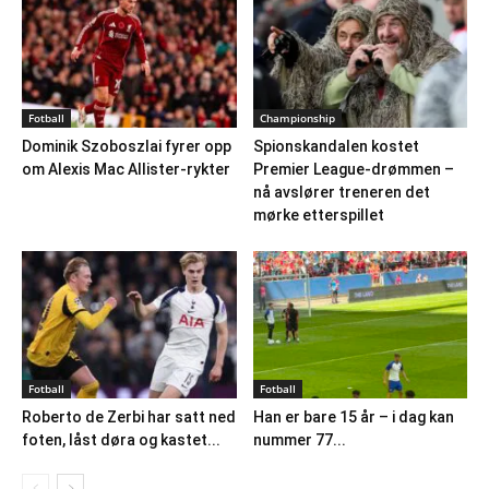
Fotball
Championship
Dominik Szoboszlai fyrer opp
Spionskandalen kostet
om Alexis Mac Allister-rykter
Premier League-drømmen –
nå avslører treneren det
mørke etterspillet
Fotball
Fotball
Roberto de Zerbi har satt ned
Han er bare 15 år – i dag kan
foten, låst døra og kastet...
nummer 77...