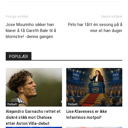
Forrige artikkel
Neste artikkel
Jose Mourinho sikker han
Pirlo har fått én sesong på å
klarer å få Gareth Bale til å
vise at han duger
blomstre! -denne gangen
POPULÆR
Fotball
Fotball
Alejandro Garnacho rettet et
Lise Klaveness er ikke
diskré stikk mot Chelsea
Infantinos motpol!
etter Aston Villa-debut