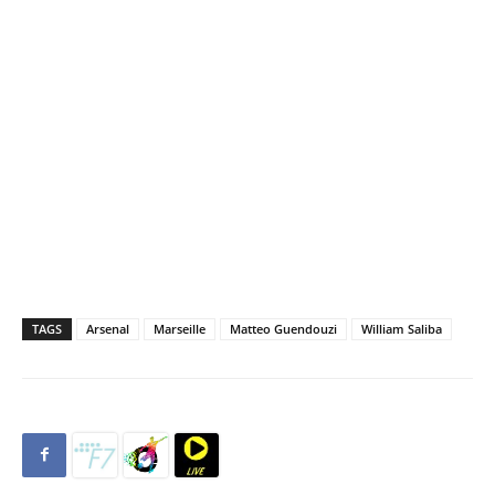
TAGS
Arsenal
Marseille
Matteo Guendouzi
William Saliba