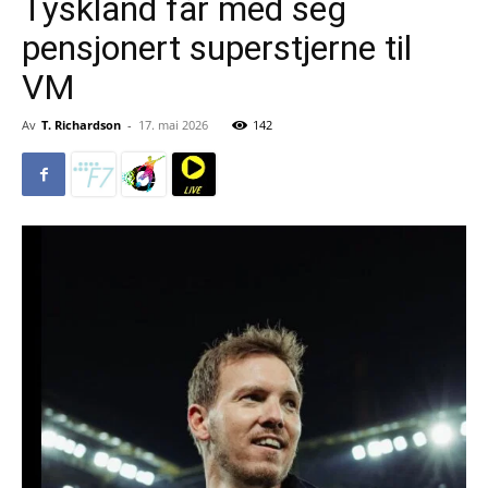
Tyskland får med seg
pensjonert superstjerne til
VM
Av
T. Richardson
-
17. mai 2026
142