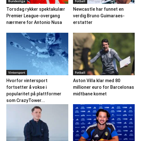
Bundesliga
Fotball
Torsdag rykker spektakulær
Newcastle har funnet en
Premier League-overgang
verdig Bruno Guimaraes-
nærmere for Antonio Nusa
erstatter
Vintersport
Fotball
Hvorfor vintersport
Aston Villa klar med 80
fortsetter å vokse i
millioner euro for Barcelonas
popularitet på plattformer
midtbane komet
som CrazyTower...