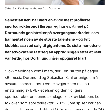
Sebastian Kehl styrte showet hos Dortmund.
Sebastian Kehl har vært en av de mest profilerte
sportsdirektørene i Europa, og har vært med på
Dortmunds genistreker på overgangsmarkedet, som
har hentet noen av de største talentene – og fylt
klubbkassa ved salg til gigantene. De siste månedene
har advokatene tatt seg av opprydningen etter at Kehl
var ferdig hos Dortmund, nå er oppgjøret klart.
Sjokkmeldingen kom i mars, der Kehl sluttet på dagen.
«Borussia Dortmund og Sebastian Kehl er enige om å
avslutte samarbeidet. Denne avgjørelsen ble tatt
enstemmig av BVB-ledelsen og den tidligere
sportsdirektøren denne søndagen», skrev klubben. Kehl
tok over som sportsdirektør i 2022. Som spiller bar han
den svarte og gule drakten i 13 år, med imponerende 748