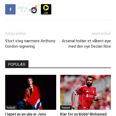
Forrige artikkel
Neste artikkel
Stort steg nærmere Anthony
Arsenal holder et våkent øye
Gordon-signering
med den nye Declan Rice
POPULÆR
Fotball
Fotball
I løpet av en uke er Jens
Klar for ny klubb! Mohamed