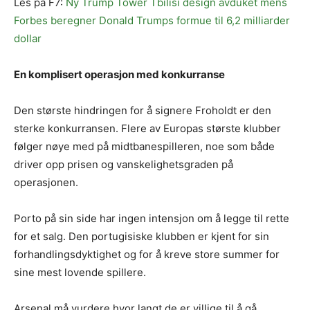
Les på F7:
Ny Trump Tower Tbilisi design avduket mens
Forbes beregner Donald Trumps formue til 6,2 milliarder
dollar
En komplisert operasjon med konkurranse
Den største hindringen for å signere Froholdt er den
sterke konkurransen. Flere av Europas største klubber
følger nøye med på midtbanespilleren, noe som både
driver opp prisen og vanskelighetsgraden på
operasjonen.
Porto på sin side har ingen intensjon om å legge til rette
for et salg. Den portugisiske klubben er kjent for sin
forhandlingsdyktighet og for å kreve store summer for
sine mest lovende spillere.
Arsenal må vurdere hvor langt de er villige til å gå.