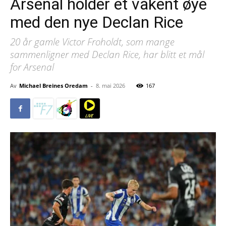
Arsenal holder et våkent øye
med den nye Declan Rice
20 år gamle Victor Froholdt, som mange
sammenligner med Declan Rice, har blitt et mål
for Arsenal
Av
Michael Breines Oredam
-
8. mai 2026
167