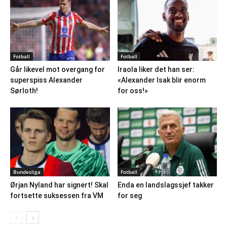
Fotball
Fotball
Går likevel mot overgang for
Iraola liker det han ser:
superspiss Alexander
«Alexander Isak blir enorm
Sørloth!
for oss!»
Bundesliga
Fotball
Ørjan Nyland har signert! Skal
Enda en landslagssjef takker
fortsette suksessen fra VM
for seg