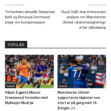
Forrige artikkel
Neste artikkel
Tottenham-aktuelle Sebastian
Ruud Gullit drar interessant
Kehl og Borussia Dortmund
analyse om Manchester
enige om kompensasjon
United «drømmesignering»
etter slåsskamp
POPULÆR
Fotball
Fotball
Håper å gjenta Mason
Manchester United-
Greenwood formelen med
supporterne skjønner noe
Mykhaylo Mudryk
stort er på gang med 16-
åringen JJ...