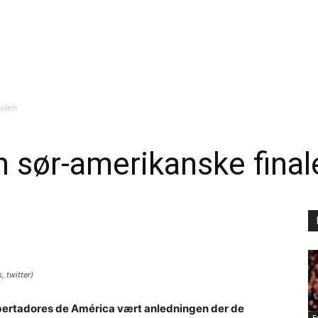
nalen
en sør-amerikanske final
, twitter)
ibertadores de América vært anledningen der de
F