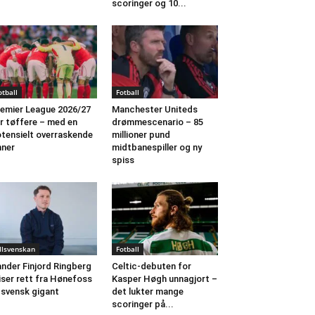
scoringer og 10...
otball
Fotball
emier League 2026/27
Manchester Uniteds
ir tøffere – med en
drømmescenario – 85
tensielt overraskende
millioner pund
nner
midtbanespiller og ny
spiss
llsvenskan
Fotball
nder Finjord Ringberg
Celtic-debuten for
iser rett fra Hønefoss
Kasper Høgh unnagjort –
l svensk gigant
det lukter mange
scoringer på...