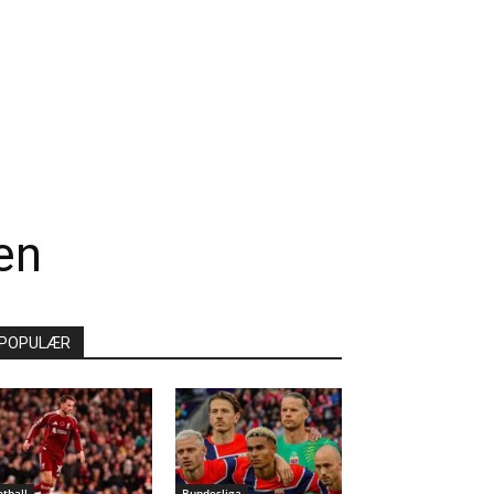
en
POPULÆR
otball
Bundesliga