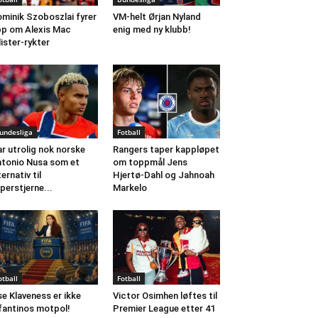
minik Szoboszlai fyrer
VM-helt Ørjan Nyland
p om Alexis Mac
enig med ny klubb!
lister-rykter
undesliga
Fotball
r utrolig nok norske
Rangers taper kappløpet
tonio Nusa som et
om toppmål Jens
ternativ til
Hjertø-Dahl og Jahnoah
perstjerne...
Markelo
otball
Fotball
se Klaveness er ikke
Victor Osimhen løftes til
fantinos motpol!
Premier League etter 41