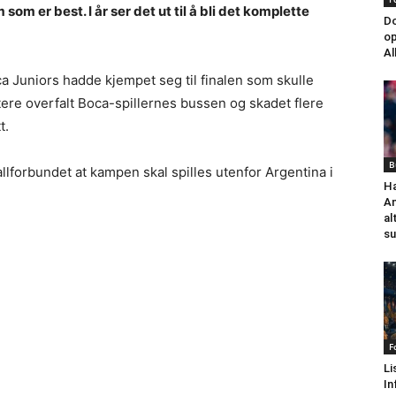
om er best. I år ser det ut til å bli det komplette
Do
op
Al
a Juniors hadde kjempet seg til finalen som skulle
ere overfalt Boca-spillernes bussen og skadet flere
t.
B
llforbundet at kampen skal spilles utenfor Argentina i
Ha
An
al
su
F
Li
In