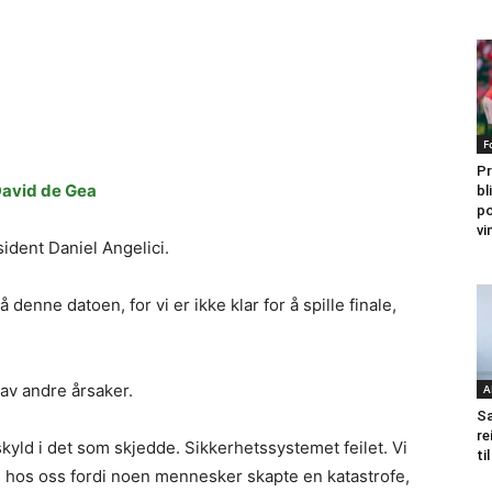
F
Pr
David de Gea
bl
po
vi
ident Daniel Angelici.
denne datoen, for vi er ikke klar for å spille finale,
av andre årsaker.
A
Sa
re
skyld i det som skjedde. Sikkerhetssystemet feilet. Vi
ti
s hos oss fordi noen mennesker skapte en katastrofe,