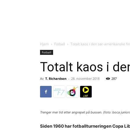
Hjem
Fotball
Totalt kaos i den sør-amerikanske fi
Fotball
Totalt kaos i d
Av
T. Richardson
-
28. november 2018
287
Trenger mer tid etter angrepet på bussen. (foto: boca juniors
Siden 1960 har fotballturneringen Copa L