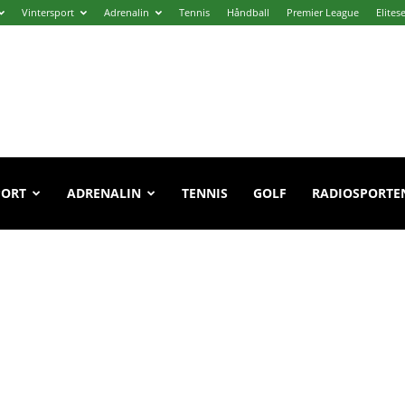
Vintersport
Adrenalin
Tennis
Håndball
Premier League
Elites
PORT
ADRENALIN
TENNIS
GOLF
RADIOSPORTE