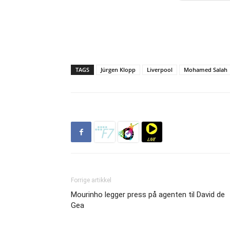
TAGS
Jürgen Klopp
Liverpool
Mohamed Salah
Forrige artikkel
Mourinho legger press på agenten til David de
Gea