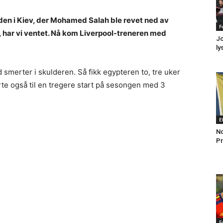
elden i Kiev, der Mohamed Salah ble revet ned av
F
 har vi ventet. Nå kom Liverpool-treneren med
Jo
ly
 smerter i skulderen. Så fikk egypteren to, tre uker
ørte også til en tregere start på sesongen med 3
E
No
Pr
F