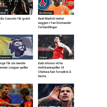
otball
Bundesliga
ão Cancelo får grønt
Real Madrid møter
s
veggen i Yan Diomande-
forhandlinger
liteserien
Fotball
rge får sin niende
Xabi Alonso vil ha
emier League spiller
midtbanespiller til
Chelsea han forsøkte å
hente...
otball
Fotball