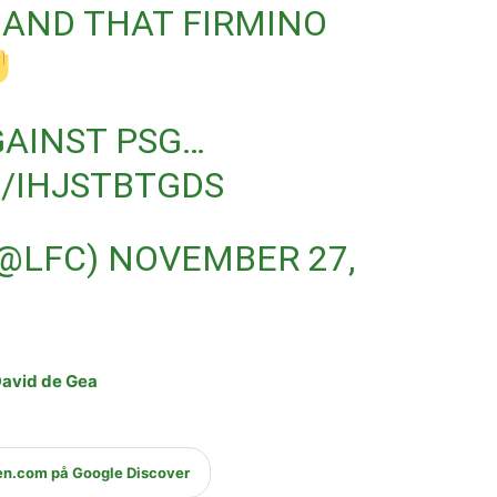
 AND THAT FIRMINO
GAINST PSG…
/IHJSTBTGDS
(@LFC)
NOVEMBER 27,
David de Gea
en.com på Google Discover