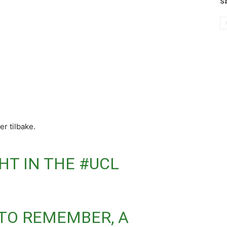
Sa
r tilbake.
HT IN THE
#UCL
TO REMEMBER, A