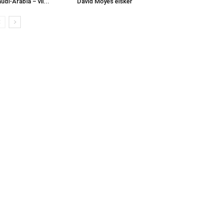
udi-Arabia – vil...
David Moyes elsker