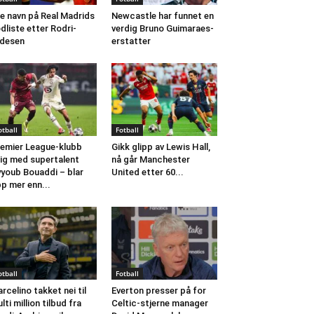
e navn på Real Madrids
Newcastle har funnet en
dliste etter Rodri-
verdig Bruno Guimaraes-
desen
erstatter
otball
Fotball
emier League-klubb
Gikk glipp av Lewis Hall,
ig med supertalent
nå går Manchester
youb Bouaddi – blar
United etter 60...
p mer enn...
otball
Fotball
rcelino takket nei til
Everton presser på for
lti million tilbud fra
Celtic-stjerne manager