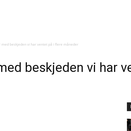
med beskjeden vi har ventet på i flere måneder
d beskjeden vi har ven