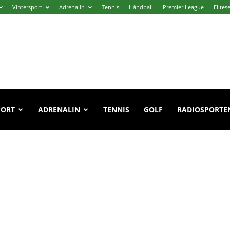
Vintersport
Adrenalin
Tennis
Håndball
Premier League
Elites
PORT
ADRENALIN
TENNIS
GOLF
RADIOSPORTE