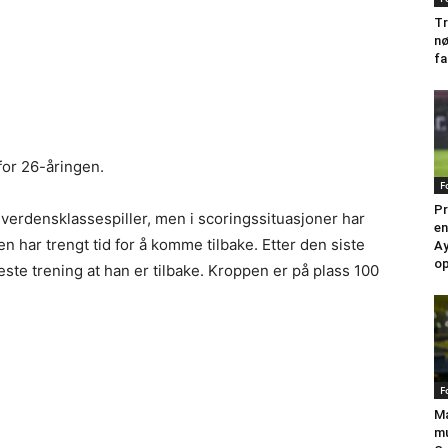
Tr
nø
fa
for 26-åringen.
F
Pr
 verdensklassespiller, men i scoringssituasjoner har
en
 har trengt tid for å komme tilbake. Etter den siste
Ay
op
este trening at han er tilbake. Kroppen er på plass 100
F
Ma
mu