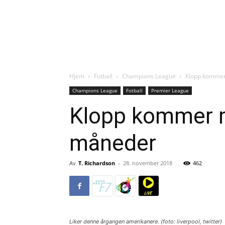
Hjem
Fotball
Champions League
Klopp kommer 
Champions League
Fotball
Premier League
Klopp kommer me
måneder
Av
T. Richardson
-
28. november 2018
462
Liker denne årgangen amerikanere. (foto: liverpool, twitter)