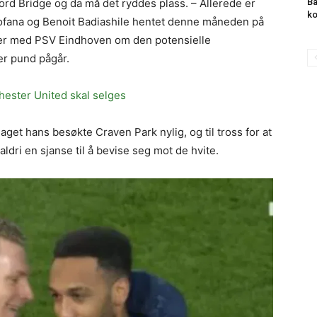
ford Bridge og da må det ryddes plass. – Allerede er
Ba
k
Fofana og Benoit Badiashile hentet denne måneden på
aler med PSV Eindhoven om den potensielle
er pund pågår.
hester United skal selges
et hans besøkte Craven Park nylig, og til tross for at
aldri en sjanse til å bevise seg mot de hvite.