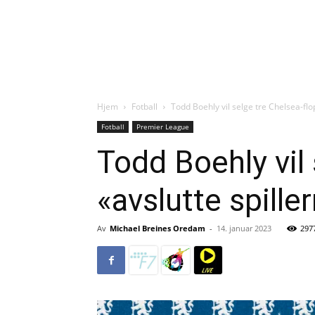
Hjem
Fotball
Todd Boehly vil selge tre Chelsea-flo
Fotball
Premier League
Todd Boehly vil 
«avslutte spill
Av
Michael Breines Oredam
-
14. januar 2023
297