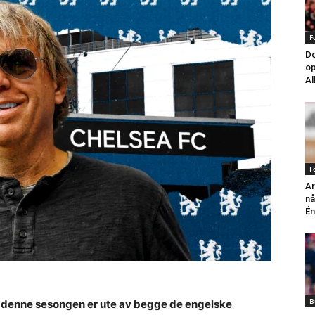
F
Do
op
Al
F
Ar
nå
Én
B
er denne sesongen er ute av begge de engelske