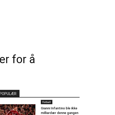
er for å
POPULÆR
Fotball
Gianni Infantino ble ikke
milliardær denne gangen