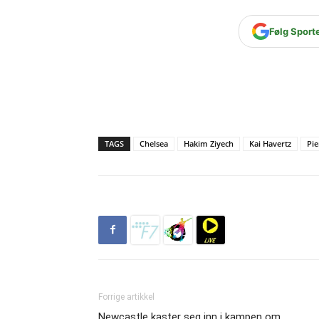
Følg Sport
TAGS
Chelsea
Hakim Ziyech
Kai Havertz
Pi
Forrige artikkel
Newcastle kaster seg inn i kampen om