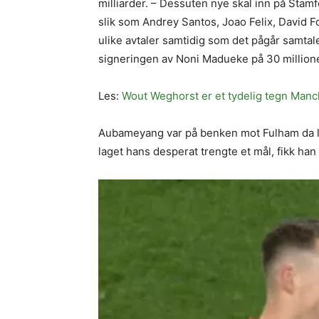
milliarder. – Dessuten nye skal inn på Stam
slik som Andrey Santos, Joao Felix, David 
ulike avtaler samtidig som det pågår samt
signeringen av Noni Madueke på 30 million
Les:
Wout Weghorst er et tydelig tegn Manc
Aubameyang var på benken mot Fulham da lag
laget hans desperat trengte et mål, fikk han 