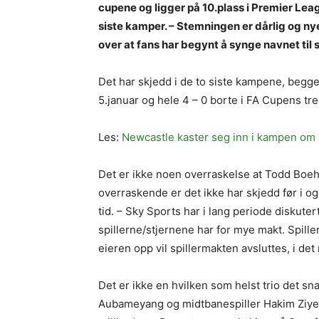
cupene og ligger på 10.plass i Premier Lea
siste kamper. – Stemningen er dårlig og nye
over at fans har begynt å synge navnet til
Det har skjedd i de to siste kampene, begg
5.januar og hele 4 – 0 borte i FA Cupens tr
Les:
Newcastle kaster seg inn i kampen om
Det er ikke noen overraskelse at Todd Boeh
overraskende er det ikke har skjedd før i og
tid. – Sky Sports har i lang periode diskute
spillerne/stjernene har for mye makt. Spille
eieren opp vil spillermakten avsluttes, i de
Det er ikke en hvilken som helst trio det s
Aubameyang og midtbanespiller Hakim Ziyech 