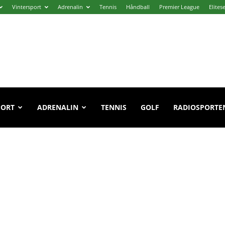
Vintersport
Adrenalin
Tennis
Håndball
Premier League
Elites
PORT
ADRENALIN
TENNIS
GOLF
RADIOSPORTE