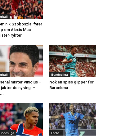
otball
minik Szoboszlai fyrer
p om Alexis Mac
lister-rykter
otball
Bundesliga
senal mister Vinicius –
Nok en spiss glipper for
 jakter de ny ving: –
Barcelona
...
undesliga
Fotball