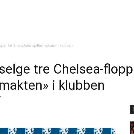
pper for å «avslutte spillermakten» i klubben
selge tre Chelsea-flopp
ermakten» i klubben
7