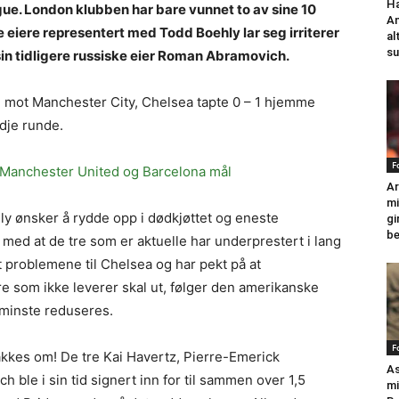
Ha
gue. London klubben har bare vunnet to av sine 10
An
 eiere representert med Todd Boehly lar seg irriterer
al
su
 sin tidligere russiske eier Roman Abramovich.
e mot Manchester City, Chelsea tapte 0 – 1 hjemme
edje runde.
F
 Manchester United og Barcelona mål
Ar
mi
ly ønsker å rydde opp i dødkjøttet og eneste
gi
be
 med at de tre som er aktuelle har underprestert i lang
rt problemene til Chelsea og har pekt på at
re som ikke leverer skal ut, følger den amerikanske
t minste reduseres.
F
nakkes om! De tre Kai Havertz, Pierre-Emerick
As
ble i sin tid signert inn for til sammen over 1,5
mi