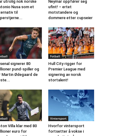
r utrolig nok norske
Neymar oppfører seg
tonio Nusa som et
ufint! – ertet
ternativ til
motstandere og
perstjerne...
dommere etter cupseier
otball
Fotball
senal signerer 80
Hull City rigger for
llioner pund-spiller og
Premier League med
r Martin Ødegaard de
signering av norsk
ste...
stortalent!
otball
Vintersport
ton Villa klar med 80
Hvorfor vintersport
llioner euro for
fortsetter å vokse i