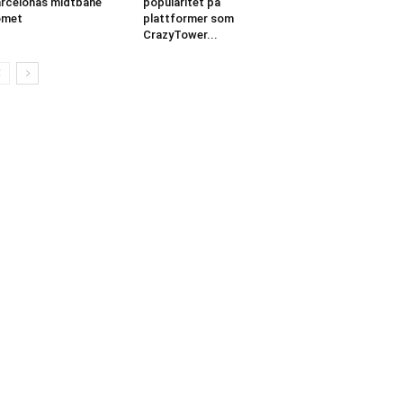
rcelonas midtbane
popularitet på
omet
plattformer som
CrazyTower...