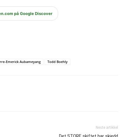
en.com på Google Discover
erre-Emerick Aubameyang
Todd Boehly
Neste artikkel
Det STORE skiftet har skjedd