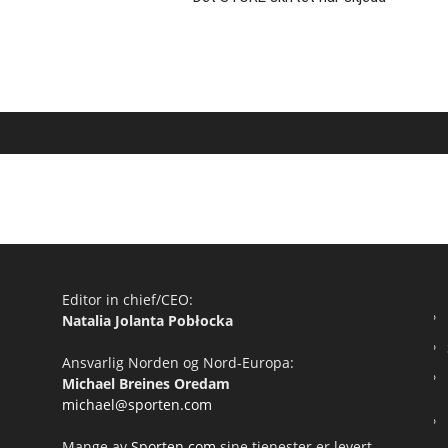
Editor in chief/CEO:
Natalia Jolanta Pobłocka
Ansvarlig Norden og Nord-Europa:
Michael Breines Oredam
michael@sporten.com
Mange av
Sporten.com
sine tjenester er levert