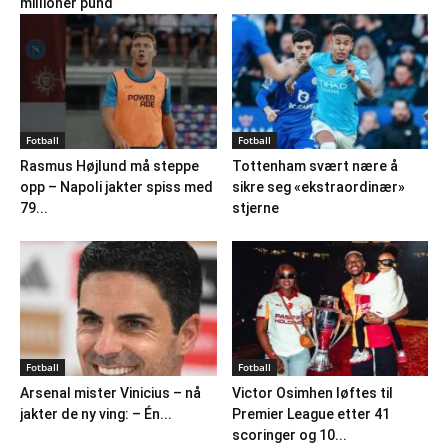
millioner pund
Fotball
Fotball
Rasmus Højlund må steppe
Tottenham svært nære å
opp – Napoli jakter spiss med
sikre seg «ekstraordinær»
79...
stjerne
Fotball
Fotball
Arsenal mister Vinicius – nå
Victor Osimhen løftes til
jakter de ny ving: – Én...
Premier League etter 41
scoringer og 10...