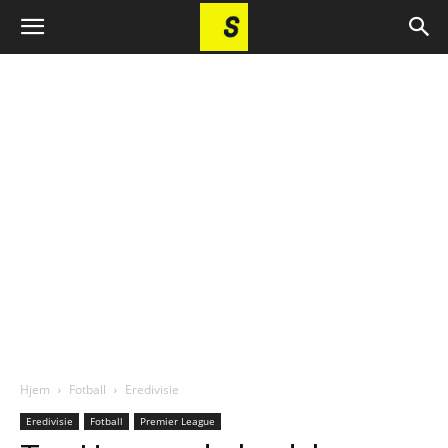
Hjem
Fotball
Eredivisie
Eredivisie
Fotball
Premier League