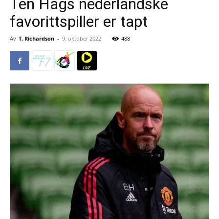
Ten Hags nederlandske
favorittspiller er tapt
Av
T. Richardson
-
9. oktober 2022
488