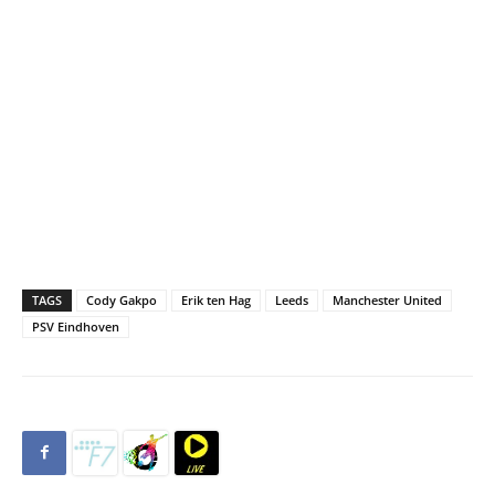
TAGS
Cody Gakpo
Erik ten Hag
Leeds
Manchester United
PSV Eindhoven