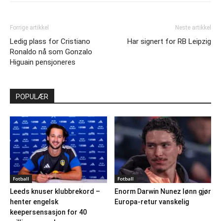
Forrige artikkel
Neste artikkel
Ledig plass for Cristiano
Har signert for RB Leipzig
Ronaldo nå som Gonzalo
Higuain pensjoneres
POPULÆR
Fotball
Fotball
Leeds knuser klubbrekord –
Enorm Darwin Nunez lønn gjør
henter engelsk
Europa-retur vanskelig
keepersensasjon for 40