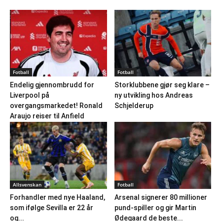
Fotball
Fotball
Endelig gjennombrudd for
Storklubbene gjør seg klare –
Liverpool på
ny utvikling hos Andreas
overgangsmarkedet! Ronald
Schjelderup
Araujo reiser til Anfield
Allsvenskan
Fotball
Forhandler med nye Haaland,
Arsenal signerer 80 millioner
som ifølge Sevilla er 22 år
pund-spiller og gir Martin
og...
Ødegaard de beste...