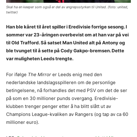
Skal ha en keeper som også er del av angrepsstyrken til United. (foto: united,
twitter)
Han ble kåret til året spiller i Eredivisie forrige sesong. I
sommer var 23-åringen overbevist om at han var på vei
til Old Trafford. Så satset Man United alt på Antony og
ble tvunget til å sette på Cody Gakpo-bremsen. Dette
var muligheten Leeds trengte.
For ifølge
The Mirror
er Leeds enig med den
nederlandske landslagsspilleren om de personlige
betingelsene, nå forhandles det med PSV om det de ser
på som en 30 millioner punds overgang. Eredivisie-
klubben trenger penger etter å ha blitt slått ut av
Champions League-kvaliken av Rangers (og tap av ca 60
millioner euro).