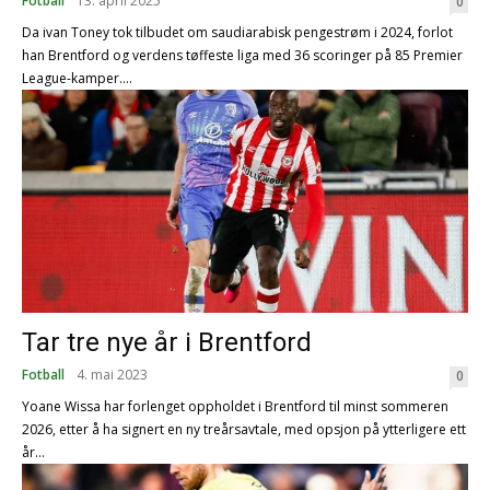
Fotball
13. april 2025
0
Da ivan Toney tok tilbudet om saudiarabisk pengestrøm i 2024, forlot
han Brentford og verdens tøffeste liga med 36 scoringer på 85 Premier
League-kamper....
Tar tre nye år i Brentford
Fotball
4. mai 2023
0
Yoane Wissa har forlenget oppholdet i Brentford til minst sommeren
2026, etter å ha signert en ny treårsavtale, med opsjon på ytterligere ett
år...