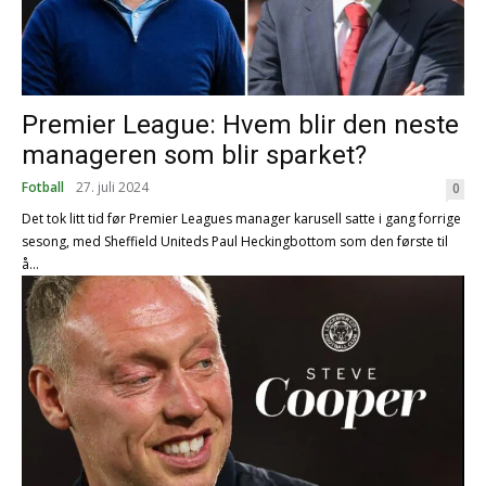
Premier League: Hvem blir den neste
manageren som blir sparket?
Fotball
27. juli 2024
0
Det tok litt tid før Premier Leagues manager karusell satte i gang forrige
sesong, med Sheffield Uniteds Paul Heckingbottom som den første til
å...