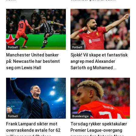
Fotball
Fotball
Manchester United banker
Sjokk! Vil skape et fantastisk
på: Newcastle har bestemt
angrep med Alexander
seg om Lewis Hall
Sørloth og Mohamed...
Fotball
Bundesliga
Frank Lampard sikter mot
Torsdag rykker spektakulær
overraskende avtale for 62
Premier League-overgang