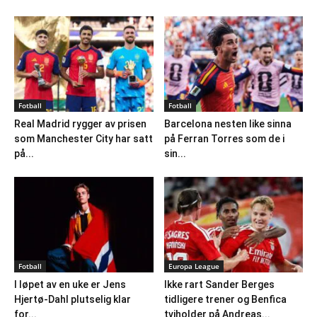
Fotball
Fotball
Real Madrid rygger av prisen
Barcelona nesten like sinna
som Manchester City har satt
på Ferran Torres som de i
på...
sin...
Fotball
Europa League
I løpet av en uke er Jens
Ikke rart Sander Berges
Hjertø-Dahl plutselig klar
tidligere trener og Benfica
for...
tviholder på Andreas...