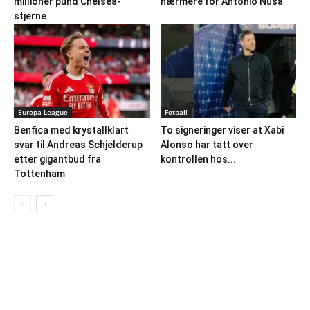
millioner pund Chelsea-
nærmere for Antonio Nusa
stjerne
Europa League
Fotball
Benfica med krystallklart
To signeringer viser at Xabi
svar til Andreas Schjelderup
Alonso har tatt over
etter gigantbud fra
kontrollen hos...
Tottenham