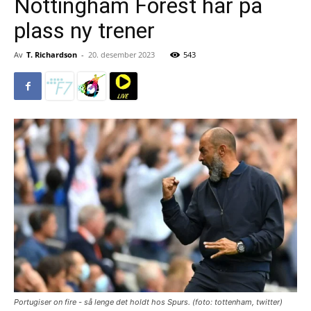
Nottingham Forest har på
plass ny trener
Av
T. Richardson
-
20. desember 2023
543
Portugiser on fire - så lenge det holdt hos Spurs. (foto: tottenham, twitter)