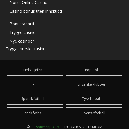
Norsk Online Casino
Casino bonus uten innskudd
Bonusradar.it
Trygge casino
Nye casinoer
Trygge norske casino
Helsesjefen
Popidol
F7
Engelske klubber
Spansk fotball
Tysk fotball
Dansk fotball
Svensk fotball
©
Personvernpolicy
- DISCOVER SPORTS MEDIA