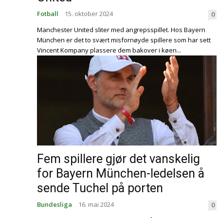
Fotball
15. oktober 2024
0
Manchester United sliter med angrepsspillet. Hos Bayern
München er det to svært misfornøyde spillere som har sett
Vincent Kompany plassere dem bakover i køen...
Fem spillere gjør det vanskelig
for Bayern München-ledelsen å
sende Tuchel på porten
Bundesliga
16. mai 2024
0