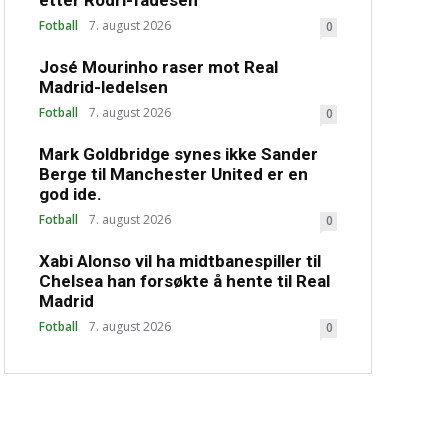
etter Rodri-fadesen
Fotball
7. august 2026
0
José Mourinho raser mot Real
Madrid-ledelsen
Fotball
7. august 2026
0
Mark Goldbridge synes ikke Sander
Berge til Manchester United er en
god ide.
Fotball
7. august 2026
0
Xabi Alonso vil ha midtbanespiller til
Chelsea han forsøkte å hente til Real
Madrid
Fotball
7. august 2026
0