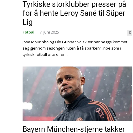
Tyrkiske storklubber presser på
for å hente Leroy Sané til Süper
Lig
Fotball
7. juni 2025
0
Jose Mourinho og Ole Gunnar Solskjær har begge kommet
seg gjennom sesongen "uten å få sparken", noe som i
tyrkisk fotball ofte er en...
Bayern München-stjerne takker