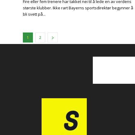
Fire eller fem trenere har takket nei til å lede en av verdens
største klubber. Ikke rart Bayerns sportsdirektør begynner å
bli svett på...
1
2