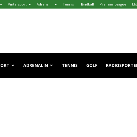
Vintersport
Adrenalin
Tennis
Håndball
Premier League
Eli
PORT
ADRENALIN
TENNIS
GOLF
RADIOSPORTE