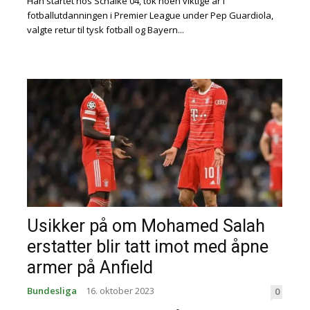
Han startet hos Schalke 04, tok noen viktige år i
fotballutdanningen i Premier League under Pep Guardiola,
valgte retur til tysk fotball og Bayern...
Usikker på om Mohamed Salah
erstatter blir tatt imot med åpne
armer på Anfield
Bundesliga
16. oktober 2023
0