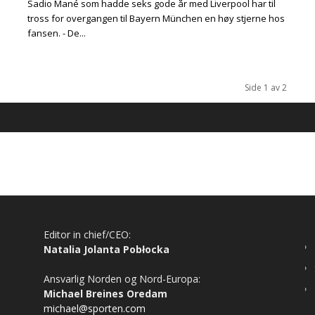
Sadio Mané som hadde seks gode år med Liverpool har til
tross for overgangen til Bayern München en høy stjerne hos
fansen. - De...
Side 1 av 2
Editor in chief/CEO:
Natalia Jolanta Pobłocka
Ansvarlig Norden og Nord-Europa:
Michael Breines Oredam
michael@sporten.com