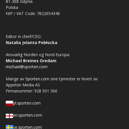
81-368 Gdynia
Polska
NIP / VAT Code: 7822654346
Editor in chief/CEO:
Natalia Jolanta Pobłocka
Ansvarlig Norden og Nord-Europa:
Michael Breines Oredam
michael@sporten.com
Mange av
Sporten.com
sine tjenester er levert av
Appelsin Media AS
Firmanummer: 928 501 566
pl.sporten.com
en.sporten.com
se.sporten.com