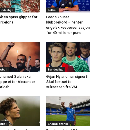
undesliga
Fotball
k en spiss glipper for
Leeds knuser
rcelona
klubbrekord – henter
engelsk keepersensasjon
for 40 millioner pund
otball
Bundesliga
hamed Salah skal
Ørjan Nyland har signert!
ppe etter Alexander
Skal fortsette
rloth
suksessen fra VM
otball
Championship