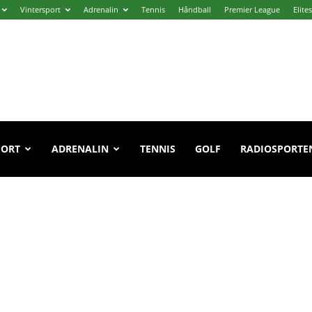
Vintersport
Adrenalin
Tennis
Håndball
Premier League
Elite
PORT
ADRENALIN
TENNIS
GOLF
RADIOSPORTE