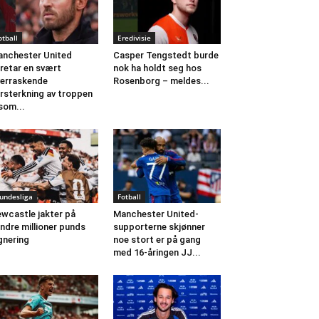
otball
Eredivisie
nchester United
Casper Tengstedt burde
retar en svært
nok ha holdt seg hos
erraskende
Rosenborg – meldes...
rsterkning av troppen
som...
undesliga
Fotball
wcastle jakter på
Manchester United-
ndre millioner punds
supporterne skjønner
gnering
noe stort er på gang
med 16-åringen JJ...