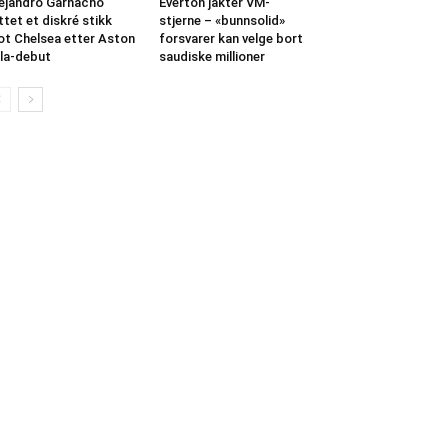
ejandro Garnacho
Everton jakter VM-
ttet et diskré stikk
stjerne – «bunnsolid»
t Chelsea etter Aston
forsvarer kan velge bort
lla-debut
saudiske millioner