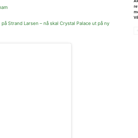
Al
re
nham
mo
Vi
på Strand Larsen – nå skal Crystal Palace ut på ny