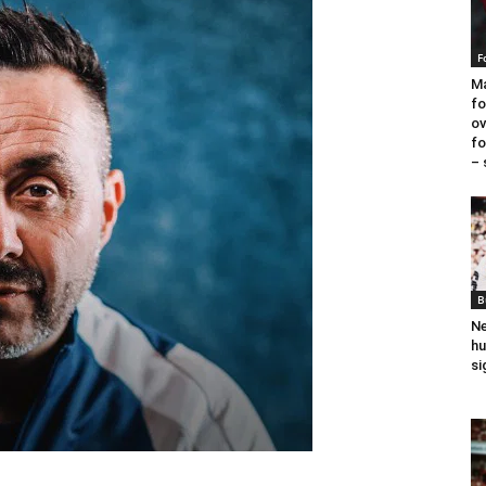
F
Ma
fo
ov
fo
– 
B
Ne
hu
si