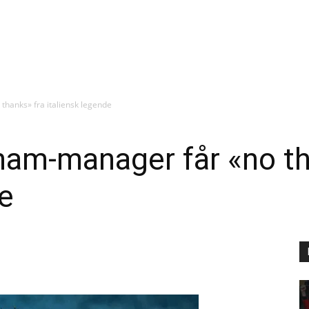
thanks» fra italiensk legende
ham-manager får «no th
de