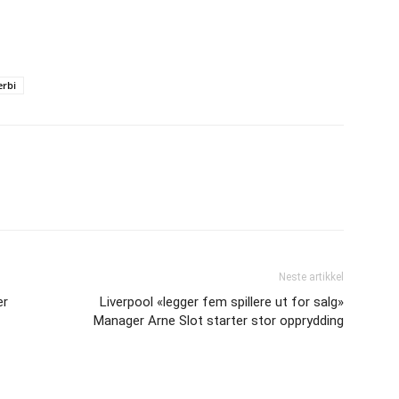
erbi
Neste artikkel
er
Liverpool «legger fem spillere ut for salg»
Manager Arne Slot starter stor opprydding