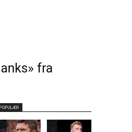
anks» fra
POPULÆR