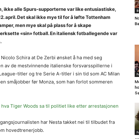
 ikke alle Spurs-supporterne var like entusiastiske,
B
. april. Det skal ikke mye til for å løfte Tottenham
No
Ba
kamper, men mye skal på plass for å skape
erksette «sin» fotball. En italiensk fotballegende var
.
 Nicolo Schira at De Zerbi ønsket å ha med seg
n av de mestvinnende italienske forsvarsspillerne i
eague-titler og tre Serie A-titler i sin tid som AC Milan
F
t noen småjobber før Monza, som han forlot sommeren
Mo
ho
Sø
a Tiger Woods sa til politiet like etter arrestasjonen
gangsjournalisten har Nesta takket nei til tilbudet fra
 om hovedtrenerjobb.
F