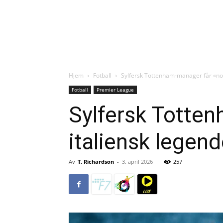
Hjem
Fotball
Sylfersk Tottenham-manager får «no 
Fotball
Premier League
Sylfersk Totten
italiensk legen
Av
T. Richardson
-
3. april 2026
257