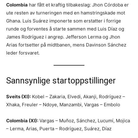
Colombia
har fått et kraftig tilbakeslag: Jhon Córdoba er
ute resten av turneringen med en hamstringskade mot
Ghana. Luis Suárez imponerte som erstatter i forrige
runde og forventes å starte sammen med Luis Díaz og
James Rodríguez i angrep. Jefferson Lerma og Jhon
Arias fortsetter på midtbanen, mens Davinson Sánchez
leder forsvaret.
Sannsynlige startoppstillinger
Sveits (XI):
Kobel – Zakaria, Elvedi, Akanji, Rodríguez –
Xhaka, Freuler – Ndoye, Manzambi, Vargas – Embolo
Colombia (XI):
Vargas – Muñoz, Sánchez, Lucumí, Mojica
– Lerma, Arias, Puerta – Rodríguez, Suárez, Díaz