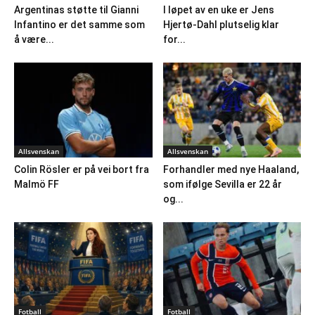
Argentinas støtte til Gianni
I løpet av en uke er Jens
Infantino er det samme som
Hjertø-Dahl plutselig klar
å være...
for...
Allsvenskan
Allsvenskan
Colin Rösler er på vei bort fra
Forhandler med nye Haaland,
Malmö FF
som ifølge Sevilla er 22 år
og...
Fotball
Fotball