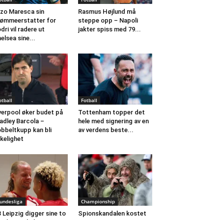
zo Maresca sin
Rasmus Højlund må
ømmeerstatter for
steppe opp – Napoli
dri vil radere ut
jakter spiss med 79...
elsea sine...
otball
Fotball
verpool øker budet på
Tottenham topper det
adley Barcola –
hele med signering av en
bbeltkupp kan bli
av verdens beste...
rkelighet
undesliga
Championship
 Leipzig digger sine to
Spionskandalen kostet