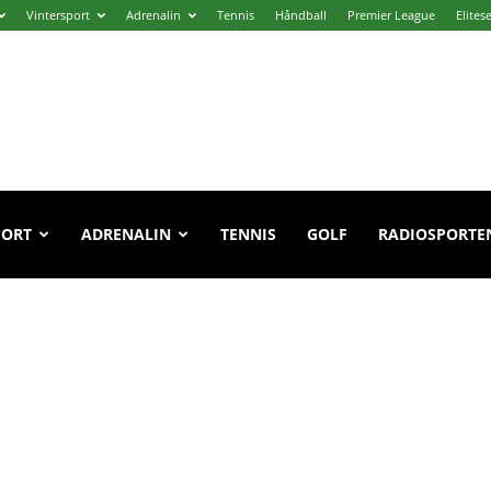
Vintersport
Adrenalin
Tennis
Håndball
Premier League
Elites
PORT
ADRENALIN
TENNIS
GOLF
RADIOSPORTE