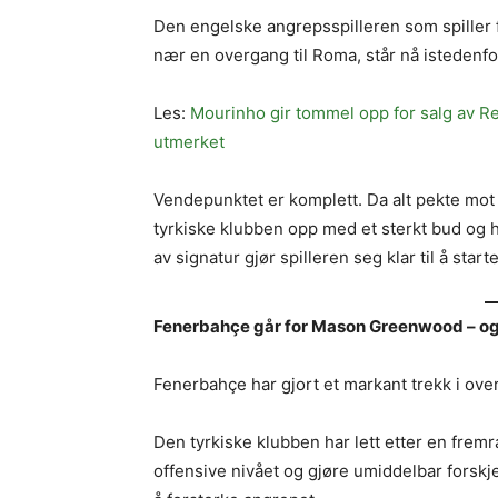
Den engelske angrepsspilleren som spiller f
nær en overgang til Roma, står nå istedenfo
Les:
Mourinho gir tommel opp for salg av R
utmerket
Vendepunktet er komplett. Da alt pekte mot
tyrkiske klubben opp med et sterkt bud og ha
av signatur gjør spilleren seg klar til å starte
Fenerbahçe går for Mason Greenwood – og 
Fenerbahçe har gjort et markant trekk i o
Den tyrkiske klubben har lett etter en fre
offensive nivået og gjøre umiddelbar forskjel