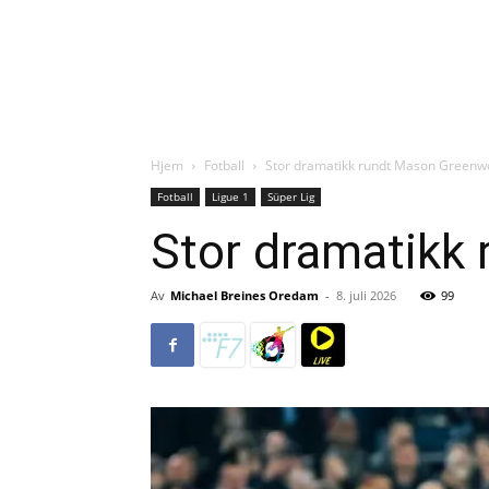
Hjem
Fotball
Stor dramatikk rundt Mason Greenw
Fotball
Ligue 1
Süper Lig
Stor dramatikk
Av
Michael Breines Oredam
-
8. juli 2026
99