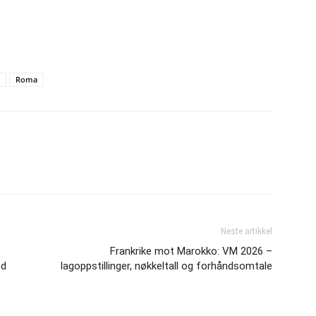
Roma
Neste artikkel
Frankrike mot Marokko: VM 2026 –
nd
lagoppstillinger, nøkkeltall og forhåndsomtale