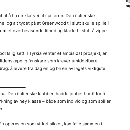
og
si
l å ha en klar vei til spilleren. Den italienske
 og alt tydet på at Greenwood til slutt skulle spille i
em et overbevisende tilbud og klarte til slutt å vippe
rtslig sett. I Tyrkia venter et ambisiøst prosjekt, en
lidenskapelig fanskare som krever umiddelbare
: å levere fra dag én og bli en av lagets viktigste
a. Den italienske klubben hadde jobbet hardt for å
kning av høy klasse – både som individ og som spiller
r.
 operasjon som virket sikker, kan falle sammen i