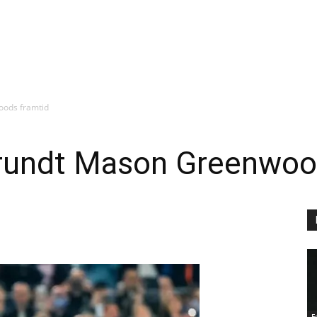
oods framtid
 rundt Mason Greenwoo
F