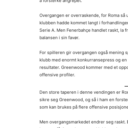
å forsterke angrepet.
Overgangen er overraskende, for Roma så ut ti
klubben hadde kommet langt i forhandlingene,
Serie A. Men Fenerbahçe handlet raskt, la fr
balansen i sin favør.
For spilleren gir overgangen også mening spo
klubb med enormt konkurransepress og en 
resultater. Greenwood kommer med et oppdrag
offensive profiler.
Den store taperen i denne vendingen er Rom
sikre seg Greenwood, og så i ham en forster
som kan brukes på flere offensive posisjone
Men overgangsmarkedet endrer seg raskt. En