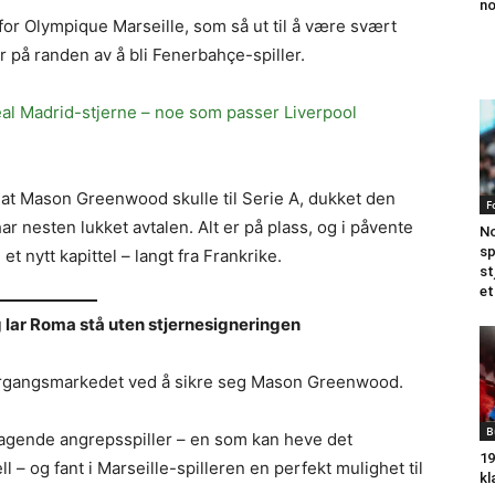
no
or Olympique Marseille, som så ut til å være svært
r på randen av å bli Fenerbahçe-spiller.
eal Madrid-stjerne – noe som passer Liverpool
 at Mason Greenwood skulle til Serie A, dukket den
F
r nesten lukket avtalen. Alt er på plass, og i påvente
No
sp
 et nytt kapittel – langt fra Frankrike.
st
et
lar Roma stå uten stjernesigneringen
vergangsmarkedet ved å sikre seg Mason Greenwood.
B
mragende angrepsspiller – en som kan heve det
19
l – og fant i Marseille-spilleren en perfekt mulighet til
kl