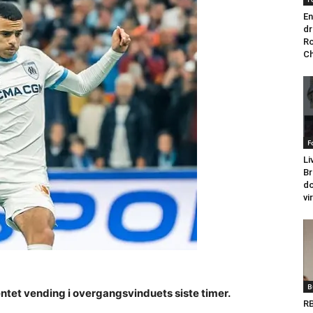
En
dr
Ro
Ch
F
Li
Br
do
vi
B
tet vending i overgangsvinduets siste timer.
RB