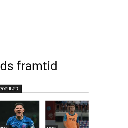
ds framtid
POPULÆR
otball
Fotball