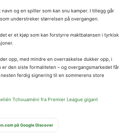
t navn og en spiller som kan snu kamper. I tillegg går
e som understreker størrelsen på overgangen.
det er et kjøp som kan forstyrre maktbalansen i tyrkisk
joner.
er opp, med mindre en overraskelse dukker opp, i
n er den siste formaliteten – og overgangsmarkedet får
 nesten ferdig signering til en sommerens store
relién Tchouaméni fra Premier League gigant
en.com på Google Discover