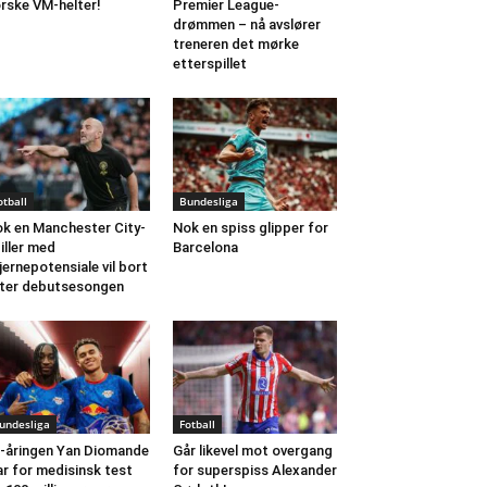
rske VM-helter!
Premier League-
drømmen – nå avslører
treneren det mørke
etterspillet
otball
Bundesliga
k en Manchester City-
Nok en spiss glipper for
iller med
Barcelona
jernepotensiale vil bort
ter debutsesongen
undesliga
Fotball
-åringen Yan Diomande
Går likevel mot overgang
ar for medisinsk test
for superspiss Alexander