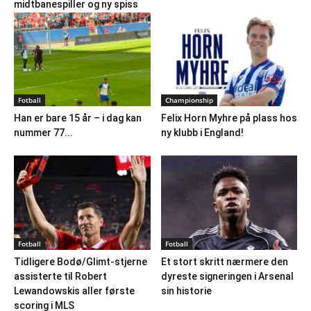
midtbanespiller og ny spiss
Fotball
Championship
Han er bare 15 år – i dag kan
Felix Horn Myhre på plass hos
nummer 77...
ny klubb i England!
Fotball
Fotball
Tidligere Bodø/Glimt-stjerne
Et stort skritt nærmere den
assisterte til Robert
dyreste signeringen i Arsenal
Lewandowskis aller første
sin historie
scoring i MLS