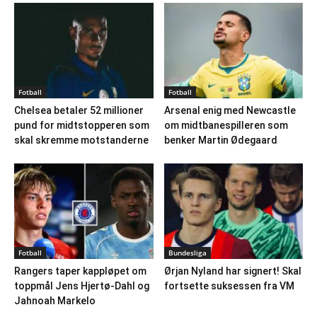
Fotball
Fotball
Chelsea betaler 52 millioner
Arsenal enig med Newcastle
pund for midtstopperen som
om midtbanespilleren som
skal skremme motstanderne
benker Martin Ødegaard
Fotball
Bundesliga
Rangers taper kappløpet om
Ørjan Nyland har signert! Skal
toppmål Jens Hjertø-Dahl og
fortsette suksessen fra VM
Jahnoah Markelo