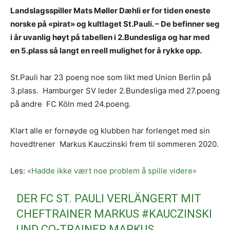
Landslagsspiller Mats Møller Dæhli er for tiden eneste
norske på «pirat» og kultlaget St.Pauli. – De befinner seg
i år uvanlig høyt på tabellen i 2.Bundesliga og har med
en 5.plass så langt en reell mulighet for å rykke opp.
St.Pauli har 23 poeng noe som likt med Union Berlin på
3.plass. Hamburger SV leder 2.Bundesliga med 27.poeng
på andre FC Köln med 24.poeng.
Klart alle er fornøyde og klubben har forlenget med sin
hovedtrener Markus Kauczinski frem til sommeren 2020.
Les:
«Hadde ikke vært noe problem å spille videre»
DER FC ST. PAULI VERLÄNGERT MIT
CHEFTRAINER MARKUS
#KAUCZINSKI
UND CO-TRAINER MARKUS