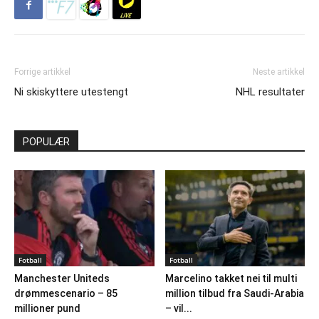
Forrige artikkel
Neste artikkel
Ni skiskyttere utestengt
NHL resultater
POPULÆR
Fotball
Fotball
Manchester Uniteds
Marcelino takket nei til multi
drømmescenario – 85
million tilbud fra Saudi-Arabia
millioner pund
– vil...