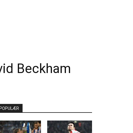
avid Beckham
POPULÆR