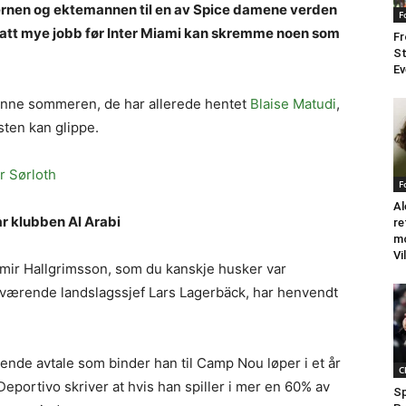
jernen og ektemannen til en av Spice damene verden
F
ortsatt mye jobb før Inter Miami kan skremme noen som
Fr
St
Ev
 denne sommeren, de har allerede hentet
Blaise Matudi
,
sten kan glippe.
r Sørloth
F
Al
ar klubben Al Arabi
re
mo
Vi
mir Hallgrimsson, som du kanskje husker var
åværende landslagssjef Lars Lagerbäck, har henvendt
de avtale som binder han til Camp Nou løper i et år
C
Deportivo skriver at hvis han spiller i mer en 60% av
Sp