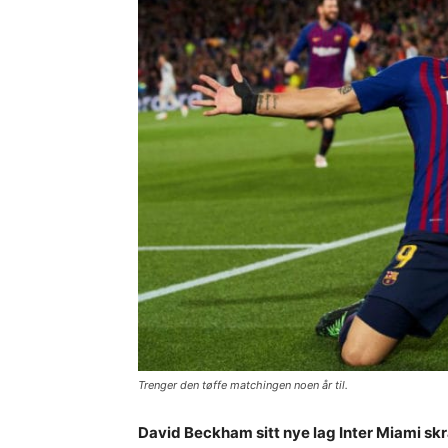
Trenger den tøffe matchingen noen år til.
David Beckham sitt nye lag Inter Miami sk