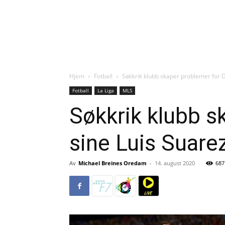
Hjem
Fotball
Søkkrik klubb skaper problemer for 
Fotball
La Liga
MLS
Søkkrik klubb 
sine Luis Suare
Av
Michael Breines Oredam
-
14. august 2020
687