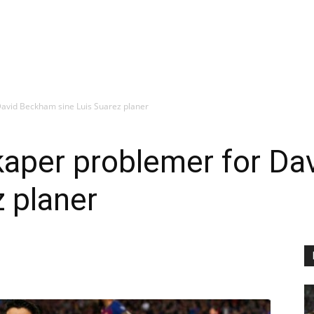
David Beckham sine Luis Suarez planer
skaper problemer for D
z planer