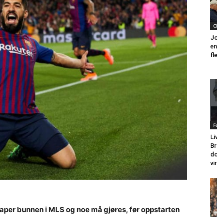
C
Jo
en
fl
F
Li
Br
do
vi
raper bunnen i MLS og noe må gjøres, før oppstarten