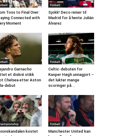
otball
Fotball
om Toss to Final Over:
Sjokk! Deco reiser til
aying Connected with
Madrid for å hente Julián
ery Moment
Álvarez
otball
Fotball
ejandro Garnacho
Celtic-debuten for
ttet et diskré stikk
Kasper Høgh unnagjort –
t Chelsea etter Aston
det lukter mange
lla-debut
scoringer på...
hampionship
Fotball
ionskandalen kostet
Manchester United kan