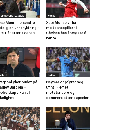
hampions League
Fotball
se Mourinho sendte
Xabi Alonso vil ha
delig en unnskyldning –
midtbanespiller til
ere tiår etter tidenes...
Chelsea han forsøkte å
hente...
otball
Fotball
verpool øker budet på
Neymar oppfører seg
adley Barcola –
ufint! – ertet
bbeltkupp kan bli
motstandere og
rkelighet
dommere etter cupseier