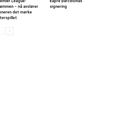
emier League-
kapre Barcelonas
ømmen – nå avslører
signering
eneren det mørke
terspillet