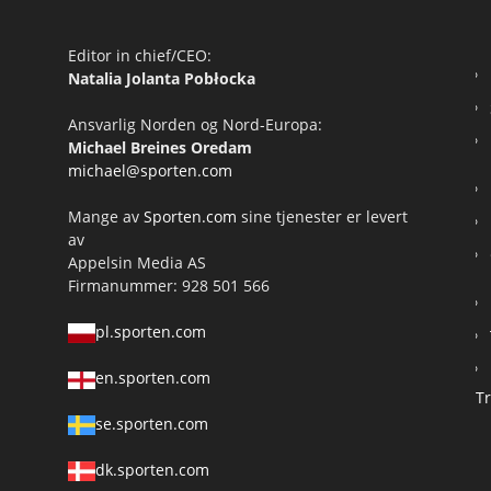
Editor in chief/CEO:
Natalia Jolanta Pobłocka
Ansvarlig Norden og Nord-Europa:
Michael Breines Oredam
michael@sporten.com
Mange av
Sporten.com
sine tjenester er levert
av
Appelsin Media AS
Firmanummer: 928 501 566
pl.sporten.com
en.sporten.com
T
se.sporten.com
dk.sporten.com