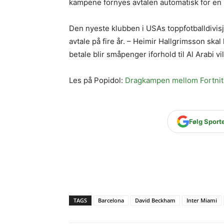
kampene fornyes avtalen automatisk for en 
Den nyeste klubben i USAs toppfotballdivisjo
avtale på fire år. – Heimir Hallgrimsson skal 
betale blir småpenger iforhold til Al Arabi vi
Les på Popidol:
Dragkampen mellom Fortnite
Følg Sport
TAGS
Barcelona
David Beckham
Inter Miami