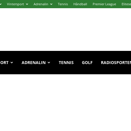
Vintersport
Adrenalin
Tennis
Håndball
Premier League
Elites
PORT
ADRENALIN
TENNIS
GOLF
RADIOSPORTE