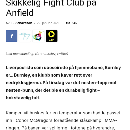
Skikkelig Fight Club på
Anfield
Av
T. Richardson
-
22. januar 2021
246
Last man standing. (foto: burnley, twitter)
Liverpool sto som ubeseirede på hjemmebane, Burnley
er… Burnley, en klubb som kaver rett over
nedrykksgjørma. På tirsdag var det nesten-topp mot
nesten-bunn, der det ble en durabelig fight –
bokstavelig talt.
Kampen vil huskes for en temperatur som hadde passet
inn i Conor McGregors forestående slåsskamp i MMA-
ringen. På banen var spillerne i tottene på hverandre, i