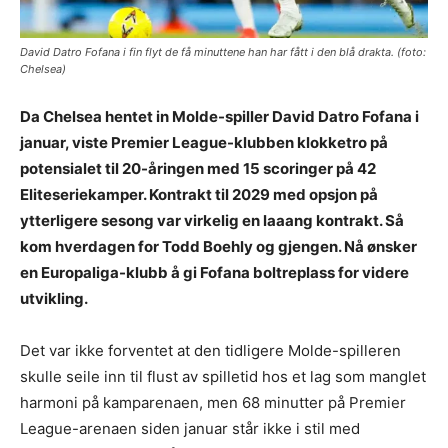
David Datro Fofana i fin flyt de få minuttene han har fått i den blå drakta. (foto:
Chelsea)
Da Chelsea hentet in Molde-spiller David Datro Fofana i
januar, viste Premier League-klubben klokketro på
potensialet til 20-åringen med 15 scoringer på 42
Eliteseriekamper. Kontrakt til 2029 med opsjon på
ytterligere sesong var virkelig en laaang kontrakt. Så
kom hverdagen for Todd Boehly og gjengen. Nå ønsker
en Europaliga-klubb å gi Fofana boltreplass for videre
utvikling.
Det var ikke forventet at den tidligere Molde-spilleren
skulle seile inn til flust av spilletid hos et lag som manglet
harmoni på kamparenaen, men 68 minutter på Premier
League-arenaen siden januar står ikke i stil med