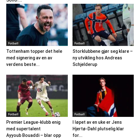
Soho!...
Fotball
Fotball
Tottenham topper det hele
Storklubbene gjør seg klare –
med signering av en av
ny utvikling hos Andreas
verdens beste...
Schjelderup
Fotball
Fotball
Premier League-klubb enig
I løpet av en uke er Jens
med supertalent
Hjertø-Dahl plutselig klar
Ayyoub Bouaddi – blar opp
for...