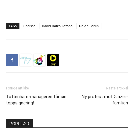
TAGS
Chelsea
David Datro Fofana
Union Berlin
Forrige artikkel
Neste artikkel
Tottenham-manageren får sin
Ny protest mot Glazer-
toppsignering!
familien
POPULÆR