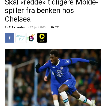
Skal «redde» tidligere Molde-
spiller fra benken hos
Chelsea
Av
T. Richardson
-
27. juni 2023
791