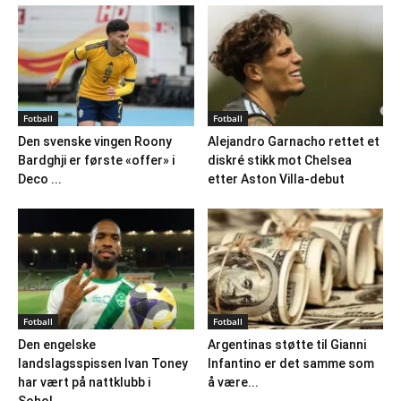
Fotball
Fotball
Den svenske vingen Roony
Alejandro Garnacho rettet et
Bardghji er første «offer» i
diskré stikk mot Chelsea
Deco ...
etter Aston Villa-debut
Fotball
Fotball
Den engelske
Argentinas støtte til Gianni
landslagsspissen Ivan Toney
Infantino er det samme som
har vært på nattklubb i
å være...