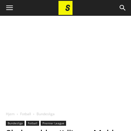
Hjem
Fotball
Bundesliga
Bundesliga
Fotball
Premier League