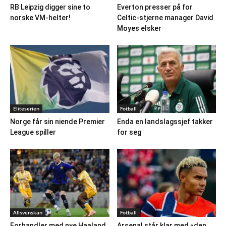
RB Leipzig digger sine to
Everton presser på for
norske VM-helter!
Celtic-stjerne manager David
Moyes elsker
Eliteserien
Fotball
Norge får sin niende Premier
Enda en landslagssjef takker
League spiller
for seg
Allsvenskan
Fotball
Forhandler med nye Haaland,
Arsenal står klar med «den