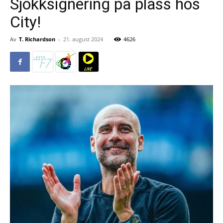
Sjokksignering på plass hos
City!
Av
T. Richardson
-
21. august 2024
4626