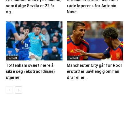
som ifølge Sevilla er 22 år
røde løperen» for Antonio
og...
Nusa
Fotball
Fotball
Tottenham svært nære å
Manchester City går for Rodri
sikre seg «ekstraordinær»
erstatter uavhengig om han
stjerne
drar eller...