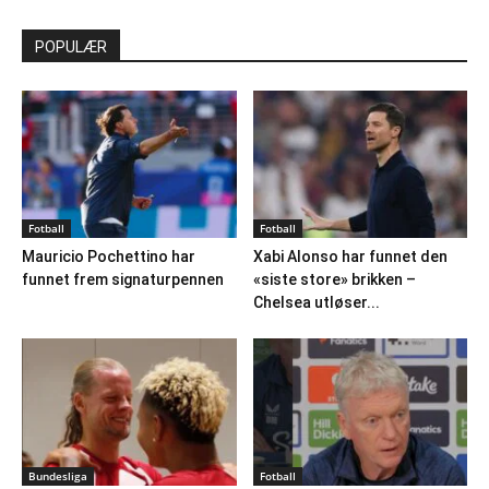
POPULÆR
Fotball
Fotball
Mauricio Pochettino har
Xabi Alonso har funnet den
funnet frem signaturpennen
«siste store» brikken –
Chelsea utløser...
Bundesliga
Fotball