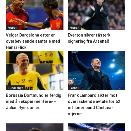
Fotball
Fotball
Velger Barcelona etter en
Everton sikrer råsterk
overbevisende samtale med
signering fra Arsenal!
Hansi Flick
Bundesliga
Fotball
Borussia Dortmund er ferdig
Frank Lampard sikter mot
med å «eksperimentere» –
overraskende avtale for 62
Julian Ryerson er...
millioner pund Chelsea-
stjerne