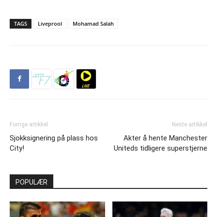
TAGS
Liveprool
Mohamad Salah
Forrige artikkel
Neste artikkel
Sjokksignering på plass hos
Akter å hente Manchester
City!
Uniteds tidligere superstjerne
POPULÆR