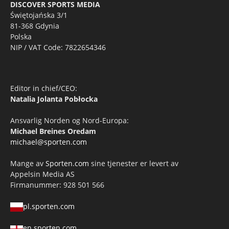
DISCOVER SPORTS MEDIA
Świętojańska 3/1
81-368 Gdynia
Polska
NIP / VAT Code: 7822654346
Editor in chief/CEO:
Natalia Jolanta Pobłocka
Ansvarlig Norden og Nord-Europa:
Michael Breines Oredam
michael@sporten.com
Mange av
Sporten.com
sine tjenester er levert av
Appelsin Media AS
Firmanummer: 928 501 566
pl.sporten.com
en.sporten.com