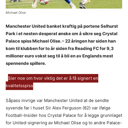
Michael Olise
Manchester United banket kraftig på portene Selhurst
Park i et nesten desperat ønske om å sikre seg Crystal
Palace spiss Michael Olise. – 22 åringen har siden han
kom til klubben for to år siden fra Reading FC for 9,3
millioner euro vokst seg til å bli en av Englands mest
spennende spillere.
Sier noe om hvor viktig det er å få signert en
kvalitetsspiss
Såpass invrige var Manchester United at de sendte
syvende far i huset Sir Alex Ferguson (82) var ifølge
Football-Insider hos Crystal Palace for å legge grunnlaget
for United-signering av Michael Olise og to andre Palace-