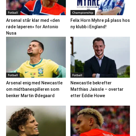
Fotball
Championship
Arsenal står klar med «den
Felix Horn Myhre på plass hos
røde løperen» for Antonio
ny klubb i England!
Nusa
Fotball
Fotball
Arsenal enig med Newcastle
Newcastle bekrefter
om midtbanespilleren som
Matthias Jaissle – overtar
benker Martin Ødegaard
etter Eddie Howe