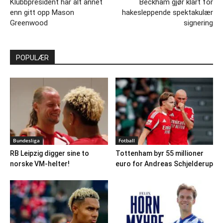
Klubbpresident har alt annet
Beckham gjør klart for
enn gitt opp Mason
hakesleppende spektakulær
Greenwood
signering
POPULÆR
Bundesliga
Fotball
RB Leipzig digger sine to
Tottenham byr 55 millioner
norske VM-helter!
euro for Andreas Schjelderup