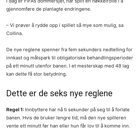
i dag er FIFAs dommersjef, har spilt en nøkkelrolle i å
gjennomføre de planlagte endringene.
– Vi prøver å rydde opp i spillet så mye som mulig, sa
Collina.
De nye reglene spenner fra fem sekunders nedtelling for
innkast og målspark til obligatoriske behandlingsperioder
på ett minutt utenfor banen. I et mesterskap med 48 lag
kan dette få stor betydning.
Dette er de seks nye reglene
Regel 1:
Innbyttere har nå ti sekunder på seg til å forlate
banen. Hvis de bruker lengre tid, må den nye spilleren
vente ett minutt før han eller hun får lov til å komme inn.