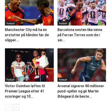
Fotball
Fotball
Manchester City må ha en
Barcelona nesten like sinna
erstatter på hånden før de
på Ferran Torres som de i
slipper...
sin...
Fotball
Fotball
Victor Osimhen løftes til
Arsenal signerer 80 millioner
Premier League etter 41
pund-spiller og gir Martin
scoringer og 10...
Ødegaard de beste...