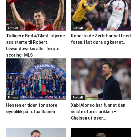
Fotball
Fotball
Tidligere Bodø/Glimt-stjerne
Roberto de Zerbi har satt ned
assisterte til Robert
foten, låst døra og kastet...
Lewandowskis aller første
scoring i MLS
Fitness
Fotball
Høsten er tiden for store
Xabi Alonso har funnet den
øyeblikk på fotballbanen
«siste store» brikken –
Chelsea utløser...