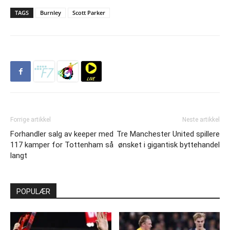
TAGS
Burnley
Scott Parker
Forrige artikkel
Neste artikkel
Forhandler salg av keeper med
Tre Manchester United spillere
117 kamper for Tottenham så
ønsket i gigantisk byttehandel
langt
POPULÆR