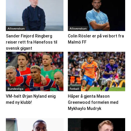
Allsvenskan
Allsvenskan
Sander Finjord Ringberg
Colin Rösler er på vei bort fra
reiser rett fra Hønefoss til
Malmö FF
svensk gigant
Bundesliga
Fotball
VM-helt Ørjan Nyland enig
Håper å gjenta Mason
med ny klubb!
Greenwood formelen med
Mykhaylo Mudryk