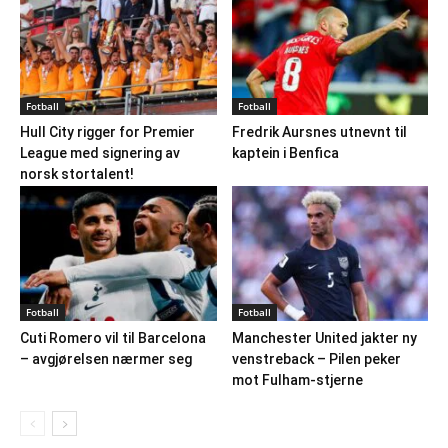
Fotball
Fotball
Hull City rigger for Premier
Fredrik Aursnes utnevnt til
League med signering av
kaptein i Benfica
norsk stortalent!
Fotball
Fotball
Cuti Romero vil til Barcelona
Manchester United jakter ny
– avgjørelsen nærmer seg
venstreback – Pilen peker
mot Fulham-stjerne