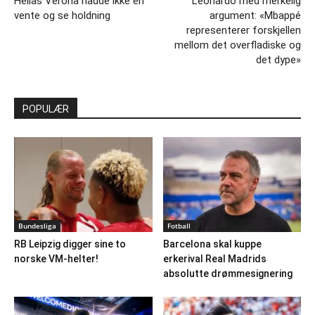
Hellas Verona hadde ikke en
Leonardo med merkelig
vente og se holdning
argument: «Mbappé
representerer forskjellen
mellom det overfladiske og
det dype»
POPULÆR
Bundesliga
Fotball
RB Leipzig digger sine to
Barcelona skal kuppe
norske VM-helter!
erkerival Real Madrids
absolutte drømmesignering