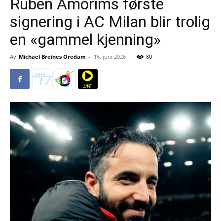
Rúben Amorims første
signering i AC Milan blir trolig
en «gammel kjenning»
Av
Michael Breines Oredam
-
16. juni 2026
80