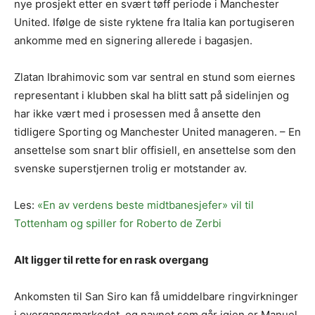
nye prosjekt etter en svært tøff periode i Manchester
United. Ifølge de siste ryktene fra Italia kan portugiseren
ankomme med en signering allerede i bagasjen.
Zlatan Ibrahimovic som var sentral en stund som eiernes
representant i klubben skal ha blitt satt på sidelinjen og
har ikke vært med i prosessen med å ansette den
tidligere Sporting og Manchester United manageren. – En
ansettelse som snart blir offisiell, en ansettelse som den
svenske superstjernen trolig er motstander av.
Les:
«En av verdens beste midtbanesjefer» vil til
Tottenham og spiller for Roberto de Zerbi
Alt ligger til rette for en rask overgang
Ankomsten til San Siro kan få umiddelbare ringvirkninger
i overgangsmarkedet, og navnet som går igjen er Manuel