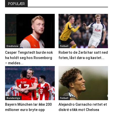
POPULÆR
Eredivisie
Fotball
Casper Tengstedt burde nok
Roberto de Zerbi har satt ned
ha holdt seg hos Rosenborg
foten, låst døra og kastet...
– meldes...
Bundesliga
Fotball
Bayern München lar ikke 200
Alejandro Garnacho rettet et
millioner euro bryte opp
diskré stikk mot Chelsea