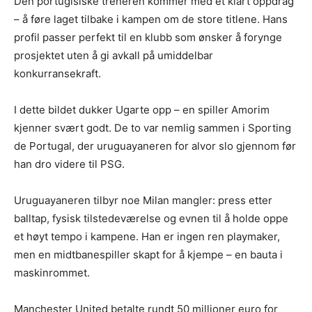
Den portugisiske treneren kommer med et klart oppdrag
– å føre laget tilbake i kampen om de store titlene. Hans
profil passer perfekt til en klubb som ønsker å forynge
prosjektet uten å gi avkall på umiddelbar
konkurransekraft.
I dette bildet dukker Ugarte opp – en spiller Amorim
kjenner svært godt. De to var nemlig sammen i Sporting
de Portugal, der uruguayaneren for alvor slo gjennom før
han dro videre til PSG.
Uruguayaneren tilbyr noe Milan mangler: press etter
balltap, fysisk tilstedeværelse og evnen til å holde oppe
et høyt tempo i kampene. Han er ingen ren playmaker,
men en midtbanespiller skapt for å kjempe – en bauta i
maskinrommet.
Manchester United betalte rundt 50 millioner euro for