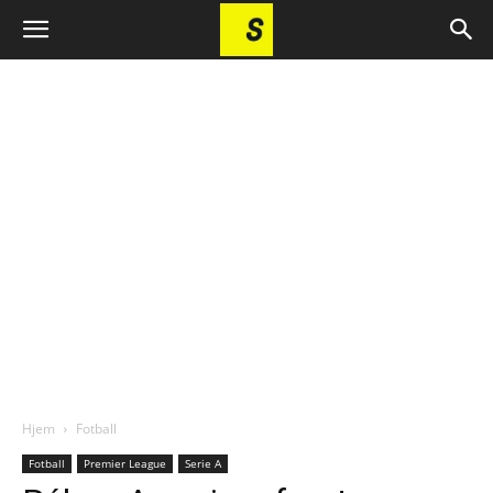
Hjem
Fotball
Fotball
Premier League
Serie A