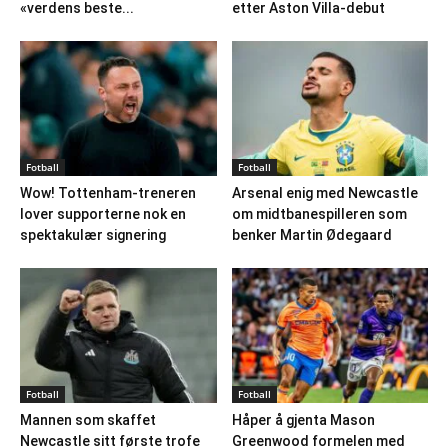
«verdens beste...
etter Aston Villa-debut
Fotball
Fotball
Wow! Tottenham-treneren
Arsenal enig med Newcastle
lover supporterne nok en
om midtbanespilleren som
spektakulær signering
benker Martin Ødegaard
Fotball
Fotball
Mannen som skaffet
Håper å gjenta Mason
Newcastle sitt første trofe
Greenwood formelen med