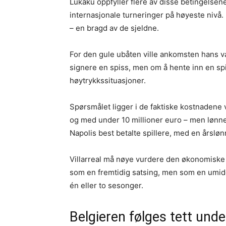
Lukaku oppfyller flere av disse betingelsene.
internasjonale turneringer på høyeste nivå.
– en bragd av de sjeldne.
For den gule ubåten ville ankomsten hans v
signere en spiss, men om å hente inn en spi
høytrykkssituasjoner.
Spørsmålet ligger i de faktiske kostnaden
og med under 10 millioner euro – men lønnen
Napolis best betalte spillere, med en årslø
Villarreal må nøye vurdere den økonomiske
som en fremtidig satsing, men som en umidd
én eller to sesonger.
Belgieren følges tett und