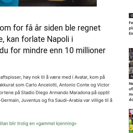
C
Fe
m for få år siden ble regnet
pl
En
, kan forlate Napoli i
 for mindre enn 10 millioner
F
aftspisser, høy nok til å være med i Avatar, kom på
Ne
(akkurat som Carlo Ancelotti, Antonio Conte og Victor
uf
portene på Stadio Diego Armando Maradona på opptil
mo
do
Germain, Juventus og fra Saudi-Arabia var villige til å
lan blir trolig en «gammel kjenning»