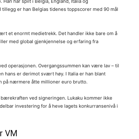
 Han har spilt i Belgia, England, Italia og
 I tillegg er han Belgias tidenes toppscorer med 90 mål
ært et enormt medietrekk. Det handler ikke bare om å
ller med global gjenkjennelse og erfaring fra
e ved operasjonen. Overgangssummen kan være lav – til
 hans er derimot svært høy. I Italia er han blant
nn på nærmere åtte millioner euro brutto.
 bærekraften ved signeringen. Lukaku kommer ikke
elbar investering for å heve lagets konkurransenivå i
er VM