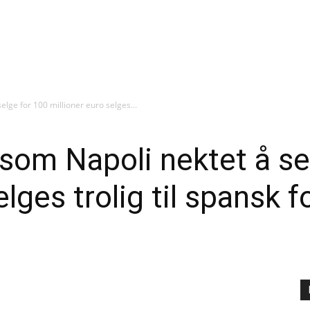
lge for 100 millioner euro selges...
om Napoli nektet å se
lges trolig til spansk f