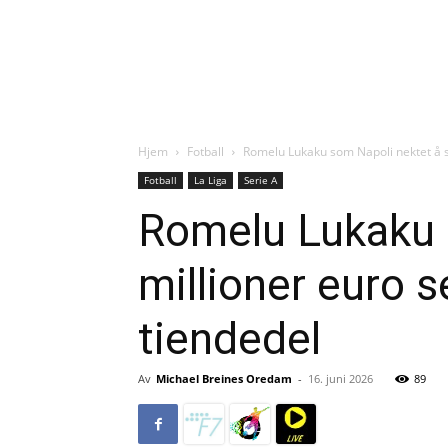
Hjem
Fotball
Romelu Lukaku som Napoli nektet å se
Fotball
La Liga
Serie A
Romelu Lukaku s
millioner euro se
tiendedel
Av
Michael Breines Oredam
-
16. juni 2026
89