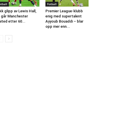
otball
Fotball
kk glipp av Lewis Hall,
Premier League-klubb
 går Manchester
enig med supertalent
ited etter 60...
Ayyoub Bouaddi – blar
opp mer enn...