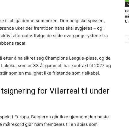
F
Gi
nå
ene i LaLiga denne sommeren. Den belgiske spissen,
Un
gjørende uker der fremtiden hans skal avgjøres – og i
aktivt alternativ. Ifølge de siste overgangsryktene fra
lubbens radar.
ivå etter å ha sikret seg Champions League-plass, og de
s. Lukaku, som er 33 år gammel, har kontrakt til 2027 og
står som en mulighet like fristende som risikabel.
ignering for Villarreal til under
pekt i Europa. Belgieren går ikke gjennom den beste
 målrekord gjør ham fremdeles til en spiss som