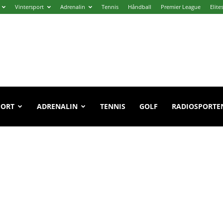
Vintersport
Adrenalin
Tennis
Håndball
Premier League
Elite
PORT
ADRENALIN
TENNIS
GOLF
RADIOSPORTE