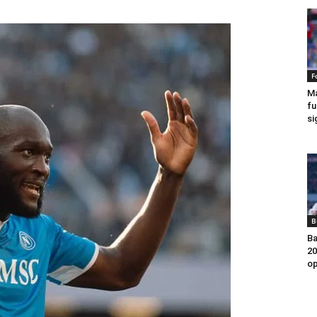
F
Ma
fu
si
B
Ba
20
op