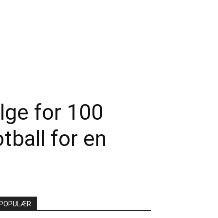
lge for 100
otball for en
POPULÆR