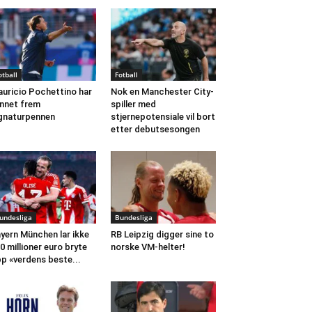
otball
Fotball
uricio Pochettino har
Nok en Manchester City-
nnet frem
spiller med
gnaturpennen
stjernepotensiale vil bort
etter debutsesongen
undesliga
Bundesliga
yern München lar ikke
RB Leipzig digger sine to
0 millioner euro bryte
norske VM-helter!
p «verdens beste...