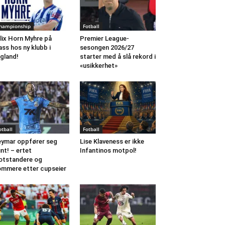
hampionship
Fotball
lix Horn Myhre på
Premier League-
ass hos ny klubb i
sesongen 2026/27
gland!
starter med å slå rekord i
«usikkerhet»
otball
Fotball
ymar oppfører seg
Lise Klaveness er ikke
int! – ertet
Infantinos motpol!
tstandere og
mmere etter cupseier