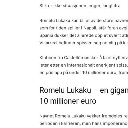
Slik er ikke situasjonen lenger, langt ifra.
Romelu Lukaku kan bli et av de store navn
som for tiden spiller i Napoli, står foran av
Spania dukker det allerede opp et svært attr
Villarreal befinner spissen seg nemlig på k
Klubben fra Castellón ønsker å ta et nytt n
leter etter en internasjonalt anerkjent spis
en prislapp på under 10 millioner euro, frem
Romelu Lukaku – en gigants
10 millioner euro
Navnet Romelu Lukaku vekker fremdeles res
perioden i karrieren, men hans imponerende