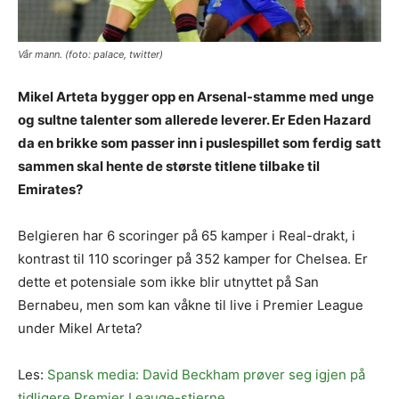
Vår mann. (foto: palace, twitter)
Mikel Arteta bygger opp en Arsenal-stamme med unge
og sultne talenter som allerede leverer. Er Eden Hazard
da en brikke som passer inn i puslespillet som ferdig satt
sammen skal hente de største titlene tilbake til
Emirates?
Belgieren har 6 scoringer på 65 kamper i Real-drakt, i
kontrast til 110 scoringer på 352 kamper for Chelsea. Er
dette et potensiale som ikke blir utnyttet på San
Bernabeu, men som kan våkne til live i Premier League
under Mikel Arteta?
Les:
Spansk media: David Beckham prøver seg igjen på
tidligere Premier Leauge-stjerne