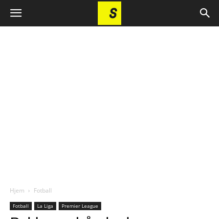
Hjem
Fotball
Fotball
La Liga
Premier League