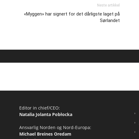
Neste artikkel
«Myggen» har signert for det dårligste laget på
Sørlandet
Editor in chief/CEO:
Natalia Jolanta Pobłocka
Ansvarlig Norden og Nord-Europa:
Michael Breines Oredam