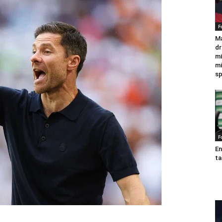
F
Ma
dr
mi
mi
sp
F
En
ta