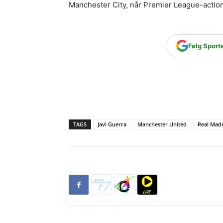
Manchester City, når Premier League-actio
Følg Sport
TAGS
Javi Guerra
Manchester United
Real Mad