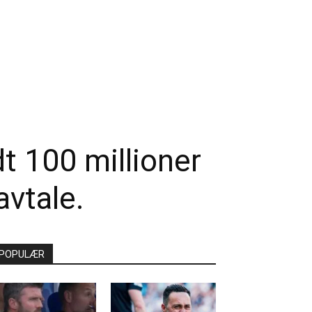
dt 100 millioner
avtale.
POPULÆR