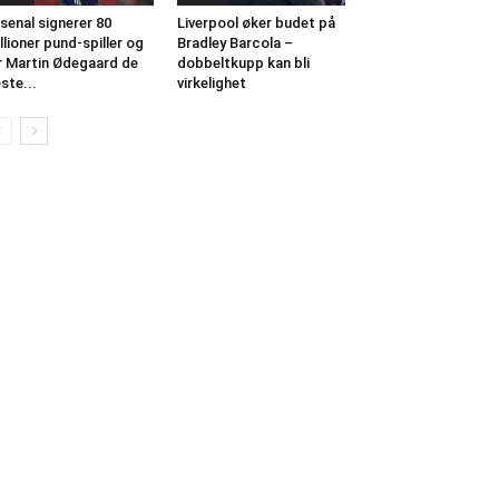
senal signerer 80
Liverpool øker budet på
llioner pund-spiller og
Bradley Barcola –
r Martin Ødegaard de
dobbeltkupp kan bli
ste...
virkelighet