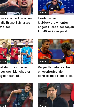
otball
Fotball
wcastle har funnet en
Leeds knuser
rdig Bruno Guimaraes-
klubbrekord – henter
statter
engelsk keepersensasjon
for 40 millioner pund
otball
Fotball
al Madrid rygger av
Velger Barcelona etter
isen som Manchester
en overbevisende
ty har satt på...
samtale med Hansi Flick
otball
Fotball