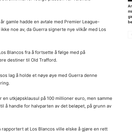
Ar
mi
gi
2 år gamle hadde en avtale med Premier League-
be
e ikke noe av, da Guerra signerte nye vilkår med Los
Los Blancos fra å fortsette å følge med på
re destiner til Old Trafford.
nsos lag å holde et nøye øye med Guerra denne
ring.
r en utkjøpsklausul på 100 millioner euro, men samme
 til å handle for halvparten av det beløpet, på grunn av
apportert at Los Blancos ville elske å gjøre en rett