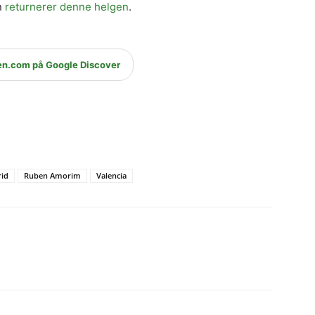
n
returnerer denne helgen
.
en.com på Google Discover
rid
Ruben Amorim
Valencia