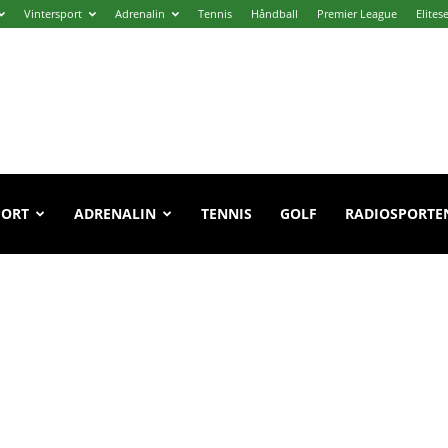
Vintersport
Adrenalin
Tennis
Håndball
Premier League
Elites
PORT
ADRENALIN
TENNIS
GOLF
RADIOSPORTE