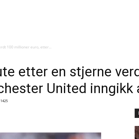
rdt 100 millioner euro, etter...
te etter en stjerne ver
chester United inngikk 
1425