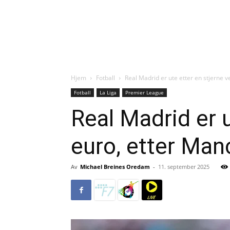
Hjem
Fotball
Real Madrid er ute etter en stjerne ve
Fotball
La Liga
Premier League
Real Madrid er u
euro, etter Man
Av
Michael Breines Oredam
-
11. september 2025