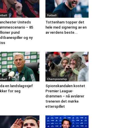
otball
Fotball
nchester Uniteds
Tottenham topper det
ømmescenario – 85
hele med signering av en
llioner pund
av verdens beste...
dtbanespiller og ny
iss
otball
Championship
da en landslagssjef
Spionskandalen kostet
kker for seg
Premier League-
drømmen – nå avslører
treneren det mørke
etterspillet