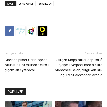
TAGS
Loris Karius
Schalke 04
Forrige artikkel
Neste artikkel
Chelsea priser Christopher
Jürgen Klopp stiller opp for å
Nkunku til 70 millioner euro i
hjelpe Liverpool med å sikre
gigantisk byttedeal
Mohamed Salah, Virgil van Dijk
og Trent Alexander-Arnold
POPULÆR