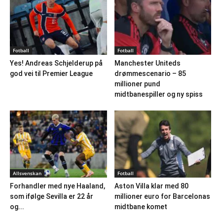
Fotball
Fotball
Yes! Andreas Schjelderup på
Manchester Uniteds
god vei til Premier League
drømmescenario – 85
millioner pund
midtbanespiller og ny spiss
Allsvenskan
Fotball
Forhandler med nye Haaland,
Aston Villa klar med 80
som ifølge Sevilla er 22 år
millioner euro for Barcelonas
og...
midtbane komet