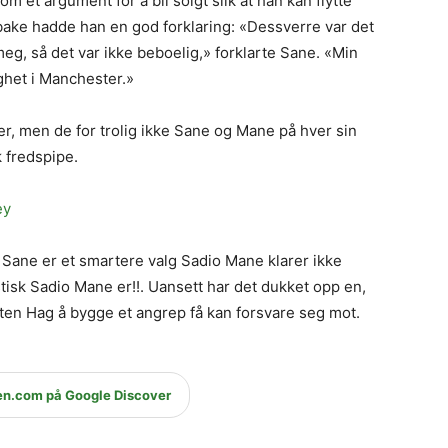
m et argument for å bli solgt slik at han kan flytte
tilbake hadde han en god forklaring: «Dessverre var det
, så det var ikke beboelig,» forklarte Sane. «Min
ighet i Manchester.»
r, men de for trolig ikke Sane og Mane på hver sin
k fredspipe.
ey
 Sane er et smartere valg Sadio Mane klarer ikke
isk Sadio Mane er!!. Uansett har det dukket opp en,
ik ten Hag å bygge et angrep få kan forsvare seg mot.
en.com på Google Discover