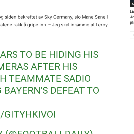
F
Li
, og siden bekreftet av Sky Germany, slo Mane Sane i
Jo
pl
ratene rakk å gripe inn. – Jeg skal inrømme at Leroy
ARS TO BE HIDING HIS
MERAS AFTER HIS
TH TEAMMATE SADIO
 BAYERN’S DEFEAT TO
/GITYHKIVOI