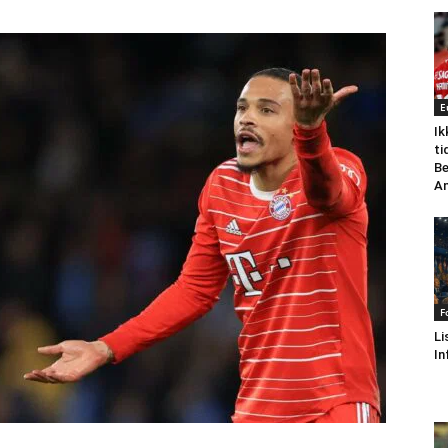
E
Ik
ti
Be
An
F
Li
In