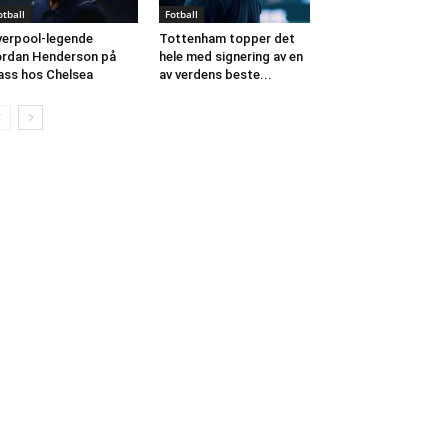
otball
Fotball
verpool-legende
Tottenham topper det
rdan Henderson på
hele med signering av en
ass hos Chelsea
av verdens beste...