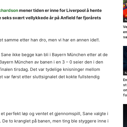
ichardson
mener tiden er inne for Liverpool å hente
seks svært vellykkede år på Anfield før fjorårets
F
Ve
en
sa
et samme etter han dro, men vi har en annen ide!!.
Sane ikke begge kan bli i Bayern München etter at de
Bayern München av banen i en 3 – 0 seier den i den
nalen tirsdag. Det var tydelige knisninger mellom
F
r først etter sluttsignalet det kokte fullstendig
En
st
o
fo
t perfekt løp og ventet et gjennomspill, Sane valgte i
e. De to kranglet på banen, men ting ble styggere inne i