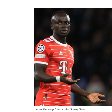
Sadio Mané og "medspiller" Leroy Sané