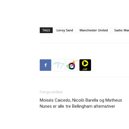
TAGS
Leroy Sané
Manchester United
Sadio Ma
Forrige artikkel
Moisés Caicedo, Nicolò Barella og Matheus
Nunes er alle tre Bellingham alternativer