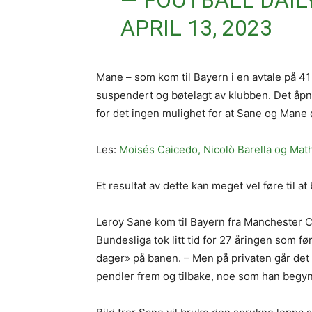
— FOOTBALL DAIL
APRIL 13, 2023
Mane – som kom til Bayern i en avtale på 41 m
suspendert og bøtelagt av klubben. Det åpn
for det ingen mulighet for at Sane og Mane
Les:
Moisés Caicedo, Nicolò Barella og Math
Et resultat av dette kan meget vel føre til a
Leroy Sane kom til Bayern fra Manchester Cit
Bundesliga tok litt tid for 27 åringen som f
dager» på banen. – Men på privaten går det 
pendler frem og tilbake, noe som han begynne