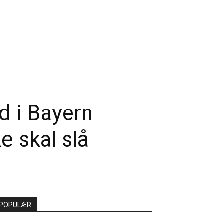
d i Bayern
 skal slå
POPULÆR