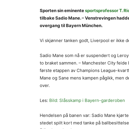
Sporten sin eminente
sportsprofessor T. R
tilbake Sadio Mane. – Venstrevingen hadde 
overgang til Bayern München.
Vi skjønner tanken godt, Liverpool er ikke d
Sadio Mane som nå er suspendert og Leroy 
to braket sammen. – Manchester City feide 
første etappen av Champions League-kvartfi
Mane og Sane mens kampen pågikk, men det va
over.
Les:
Bild: Slåsskamp i Bayern-garderoben
Hendelsen på banen var: Sadio Mane kjørte e
stedet spilt kort med tanke på ballbesittels