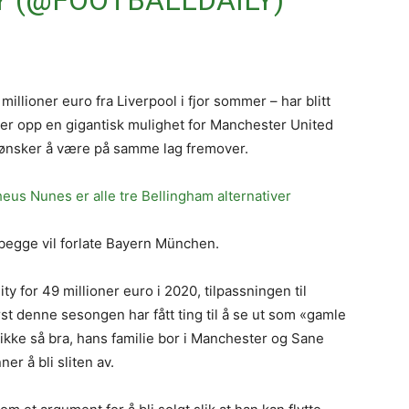
Y (@FOOTBALLDAILY)
illioner euro fra Liverpool i fjor sommer – har blitt
er opp en gigantisk mulighet for Manchester United
 ønsker å være på samme lag fremover.
eus Nunes er alle tre Bellingham alternativer
t begge vil forlate Bayern München.
y for 49 millioner euro i 2020, tilpassningen til
ørst denne sesongen har fått ting til å se ut som «gamle
ikke så bra, hans familie bor i Manchester og Sane
r å bli sliten av.