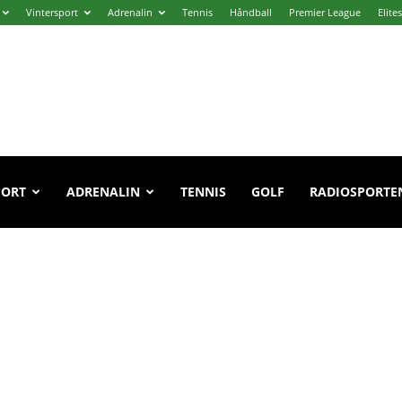
Vintersport
Adrenalin
Tennis
Håndball
Premier League
Elite
PORT
ADRENALIN
TENNIS
GOLF
RADIOSPORTE