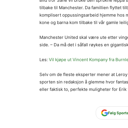
Bild tror Sane vil bruke den sprukne leppa so
tilbake til Manchester. Da famillien flyttet 
komplisert oppussingsarbeid hjemme hos meg
kone og barna kom tilbake til vår gamle leil
Manchester United skal være ute etter vinge
side. – Da må det i såfall røykes en gigantis
Les:
Vil kjøpe ut Vincent Kompany fra Burnl
Selv om de fleste eksperter mener at Leroy
sporten sin redaksjon å glemme hvor fantast
eller faktisk to, perfekte muligheter for Er
Følg Sport