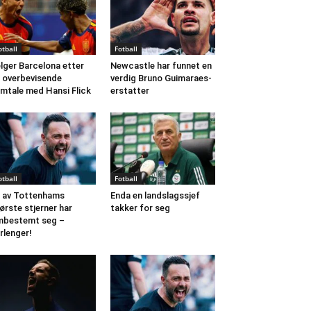
otball
Fotball
lger Barcelona etter
Newcastle har funnet en
 overbevisende
verdig Bruno Guimaraes-
mtale med Hansi Flick
erstatter
otball
Fotball
 av Tottenhams
Enda en landslagssjef
ørste stjerner har
takker for seg
mbestemt seg –
rlenger!