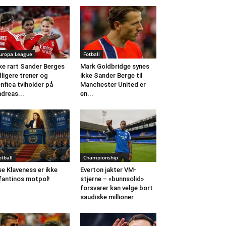
uropa League
Fotball
ke rart Sander Berges
Mark Goldbridge synes
dligere trener og
ikke Sander Berge til
nfica tviholder på
Manchester United er
dreas...
en...
otball
Championship
se Klaveness er ikke
Everton jakter VM-
fantinos motpol!
stjerne – «bunnsolid»
forsvarer kan velge bort
saudiske millioner