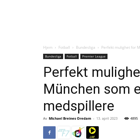
Hjem
Fotball
Bundesliga
Perfekt mulighet for 
Bundesliga
Fotball
Premier League
Perfekt mulighe
München som er 
medspillere
Av
Michael Breines Oredam
-
13. april 2023
4895