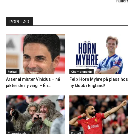
nuller!
POPULÆR
Fotball
Championship
Arsenal mister Vinicius – nå
Felix Horn Myhre på plass hos
jakter de ny ving: – Én...
ny klubb i England!
Championship
Fotball