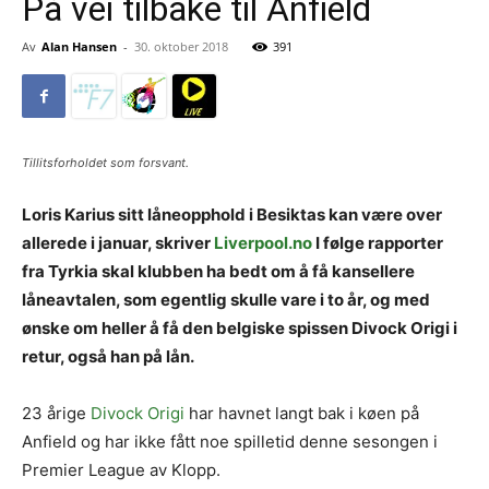
På vei tilbake til Anfield
Av
Alan Hansen
-
30. oktober 2018
391
Tillitsforholdet som forsvant.
Loris Karius sitt låneopphold i Besiktas kan være over
allerede i januar, skriver
Liverpool.no
I følge rapporter
fra Tyrkia skal klubben ha bedt om å få kansellere
låneavtalen, som egentlig skulle vare i to år, og med
ønske om heller å få den belgiske spissen Divock Origi i
retur, også han på lån.
23 årige
Divock Origi
har havnet langt bak i køen på
Anfield og har ikke fått noe spilletid denne sesongen i
Premier League av Klopp.